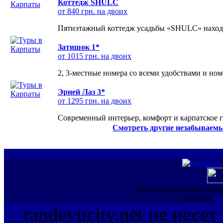
Коттедж SHULC
от 840 грн. на двоих
Пятиэтажный коттедж усадьбы «SHULC» находит
Затишок 1*
от 1015 грн. на двоих
2, 3-местные номера со всеми удобствами и но
Эрней Лаз 3*
от 1295 грн. на двоих
Современный интерьер, комфорт и карпатское г
Смотреть другие незабываемы
При использовании инфо
ссылка на
ww
randevucity.net не несе