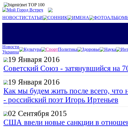
НОВОСТИ
СТАТЬИ
СОННИК
ИМЕНА
ФОТОАЛЬБОМ
Новости
Культура
Спорт
Политика
Здоровье
Наука
Инт
Украина
19 Января 2016
Советский Союз - затянувшийся на 7
19 Января 2016
Как мы будем жить после всего, что 
- российский поэт Игорь Иртеньев
02 Сентября 2015
США ввели новые санкции в отноше