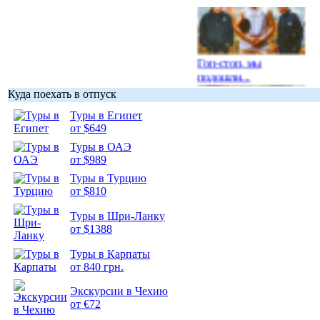
Гоп-стоп, мы
подошли...
Куда поехать в отпуск
Туры в Египет
от $649
Туры в ОАЭ
Подборка
от $989
фотопозитива 1
Туры в Турцию
от $810
Туры в Шри-Ланку
от $1388
Туры в Карпаты
Подборка
от 840 грн.
фотопозитива 2
Экскурсии в Чехию
от €72