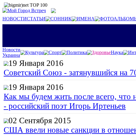
НОВОСТИ
СТАТЬИ
СОННИК
ИМЕНА
ФОТОАЛЬБОМ
Новости
Культура
Спорт
Политика
Здоровье
Наука
Инт
Украина
19 Января 2016
Советский Союз - затянувшийся на 7
19 Января 2016
Как мы будем жить после всего, что 
- российский поэт Игорь Иртеньев
02 Сентября 2015
США ввели новые санкции в отноше