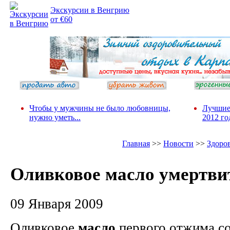
Экскурсии в Венгрию
от €60
Чтобы у мужчины не было любовницы,
Лучшие
нужно уметь...
2012 го
Главная
>>
Новости
>>
Здоро
Оливковое масло умертви
09 Января 2009
Оливковое
масло
первого отжима с