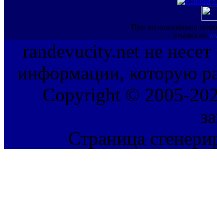
При использовании инфо
ссылка на
ww
randevucity.net не несе
информации, которую ра
Copyright © 2005-202
з
Страница сгенерир