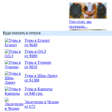
Гоп-стоп, мы
подошли...
Куда поехать в отпуск
Туры в Египет
от $649
Туры в ОАЭ
Подборка
от $989
фотопозитива 1
Туры в Турцию
от $810
Туры в Шри-Ланку
от $1388
Подборка
Туры в Карпаты
фотопозитива 2
от 840 грн.
Экскурсии в Чехию
от €72