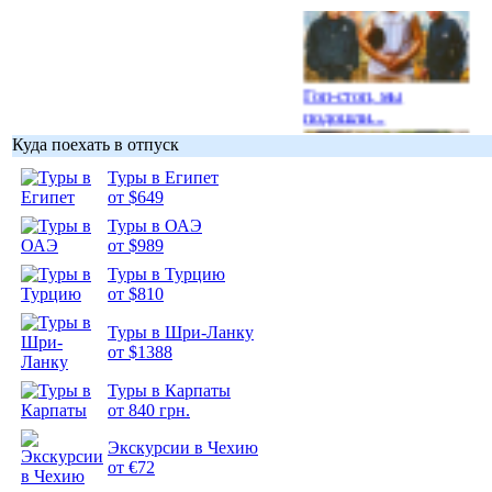
Гоп-стоп, мы
подошли...
Куда поехать в отпуск
Туры в Египет
от $649
Туры в ОАЭ
Подборка
от $989
фотопозитива 1
Туры в Турцию
от $810
Туры в Шри-Ланку
от $1388
Подборка
Туры в Карпаты
фотопозитива 2
от 840 грн.
Экскурсии в Чехию
от €72