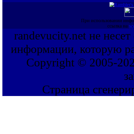
При использовании инфо
ссылка на
ww
randevucity.net не несе
информации, которую ра
Copyright © 2005-202
з
Страница сгенерир