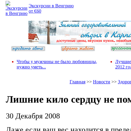
Экскурсии в Венгрию
от €60
Чтобы у мужчины не было любовницы,
Лучшие
нужно уметь...
2012 го
Главная
>>
Новости
>>
Здоро
Лишние кило сердцу не по
30 Декабря 2008
Даже если ваш вес находится в преде