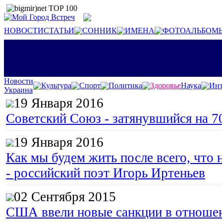
НОВОСТИ
СТАТЬИ
СОННИК
ИМЕНА
ФОТОАЛЬБОМ
Новости
Культура
Спорт
Политика
Здоровье
Наука
Инт
Украина
19 Января 2016
Советский Союз - затянувшийся на 7
19 Января 2016
Как мы будем жить после всего, что 
- российский поэт Игорь Иртеньев
02 Сентября 2015
США ввели новые санкции в отноше