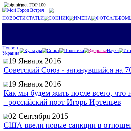
НОВОСТИ
СТАТЬИ
СОННИК
ИМЕНА
ФОТОАЛЬБОМ
Новости
Культура
Спорт
Политика
Здоровье
Наука
Инт
Украина
19 Января 2016
Советский Союз - затянувшийся на 7
19 Января 2016
Как мы будем жить после всего, что 
- российский поэт Игорь Иртеньев
02 Сентября 2015
США ввели новые санкции в отноше