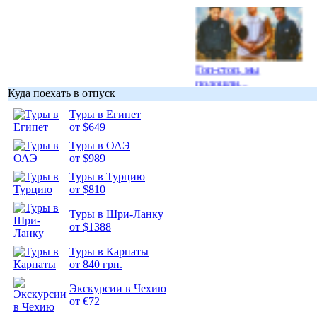
Гоп-стоп, мы
подошли...
Куда поехать в отпуск
Туры в Египет
от $649
Туры в ОАЭ
от $989
Подборка
фотопозитива 1
Туры в Турцию
от $810
Туры в Шри-Ланку
от $1388
Туры в Карпаты
Подборка
от 840 грн.
фотопозитива 2
Экскурсии в Чехию
от €72