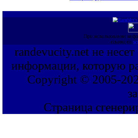
При использовании инфо
ссылка на
ww
randevucity.net не несе
информации, которую ра
Copyright © 2005-202
з
Страница сгенерир