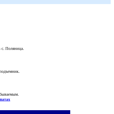
 с. Поляница.
 подъемник.
абываемым.
патах