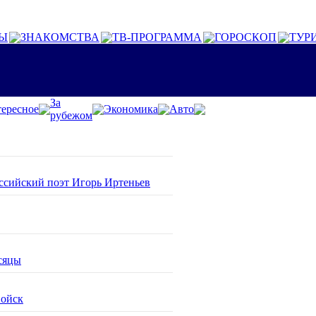
Ы
ЗНАКОМСТВА
ТВ-ПРОГРАММА
ГОРОСКОП
ТУР
За
ересное
Экономика
Авто
рубежом
оссийский поэт Игорь Иртеньев
сяцы
войск