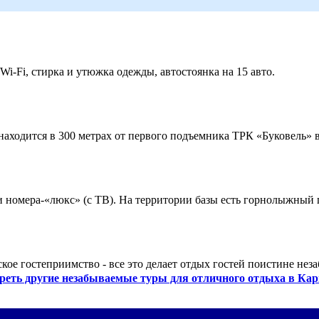
 Wi-Fi, стирка и утюжка одежды, автостоянка на 15 авто.
ходится в 300 метрах от первого подъемника ТРК «Буковель» в
 и номера-«люкс» (с ТВ). На территории базы есть горнолыжный
кое гостеприимство - все это делает отдых гостей поистине нез
реть другие незабываемые туры для отличного отдыха в Кар