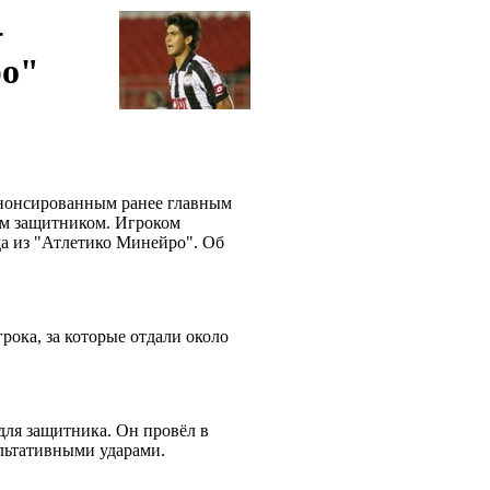
-
ро"
анонсированным ранее главным
м защитником. Игроком
да из "Атлетико Минейро". Об
рока, за которые отдали около
 для защитника. Он провёл в
зультативными ударами.