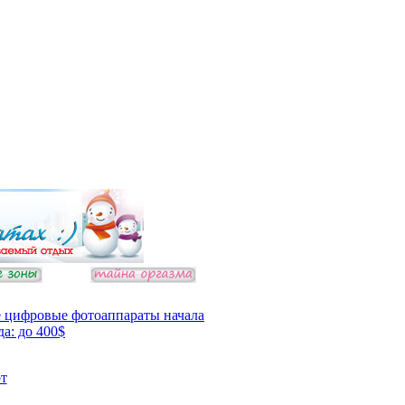
 цифровые фотоаппараты начала
да: до 400$
т