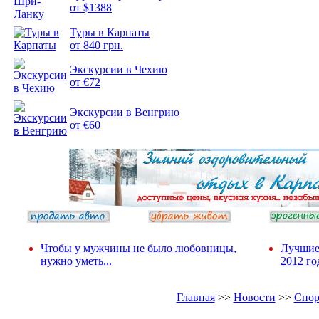
от $1388
Туры в Карпаты
Подборка
от 840 грн.
фотопозитива 2
Экскурсии в Чехию
от €72
Экскурсии в Венгрию
от €60
Чтобы у мужчины не было любовницы,
Лучшие
нужно уметь...
2012 го
Главная
>>
Новости
>>
Спор