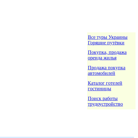
Все туры Украины
Горящие путёвки
Покупка, продажа
оренда жилья
Продажа покупка
автомобилей
Каталог готелей
гостиницы
Поиск работы
трудоустройство