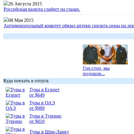
26 Августа 2015
Российская валюта слабеет на глазах.
08 Мая 2015
Антимонопольный комитет обязал аптеки снизить цены на лек
Гоп-стоп, мы
подошли...
Куда поехать в отпуск
Туры в Египет
от $649
Туры в ОАЭ
Подборка
от $989
фотопозитива 1
Туры в Турцию
от $810
Туры в Шри-Ланку