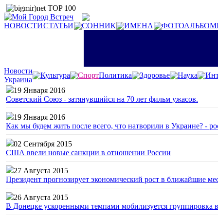
НОВОСТИ
СТАТЬИ
СОННИК
ИМЕНА
ФОТОАЛЬБОМ
Новости
Культура
Спорт
Политика
Здоровье
Наука
Инт
Украина
19 Января 2016
Советский Союз - затянувшийся на 70 лет фильм ужасов.
19 Января 2016
Как мы будем жить после всего, что натворили в Украине? - р
02 Сентября 2015
США ввели новые санкции в отношении России
27 Августа 2015
Президент прогнозирует экономический рост в ближайшие ме
26 Августа 2015
В Донецке ускоренными темпами мобилизуется группировка 