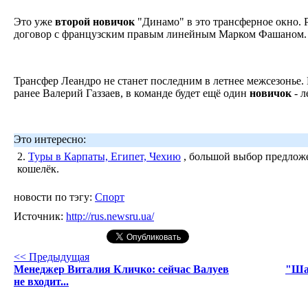
Это уже
второй
новичок
"Динамо" в это трансферное окно. 
договор с французским правым линейным Марком Фашаном
Трансфер Леандро не станет последним в летнее межсезонье.
ранее Валерий Газзаев, в команде будет ещё один
новичок
- 
Это интересно:
2.
Туры в Карпаты, Египет, Чехию
, большой выбор предложе
кошелёк.
новости по тэгу:
Спорт
Источник:
http://rus.newsru.ua/
<< Предыдущая
Менеджер Виталия Кличко: сейчас Валуев
"Ша
не входит...