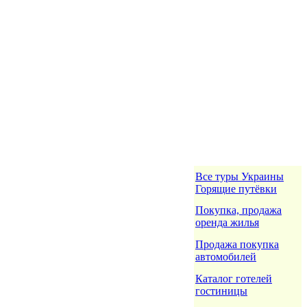
Все туры Украины
Горящие путёвки
Покупка, продажа
оренда жилья
Продажа покупка
автомобилей
Каталог готелей
гостиницы