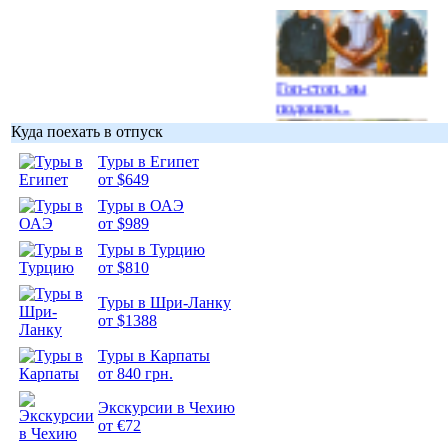
Гоп-стоп, мы
подошли...
Куда поехать в отпуск
Туры в Египет
от $649
Туры в ОАЭ
Подборка
от $989
фотопозитива 1
Туры в Турцию
от $810
Туры в Шри-Ланку
от $1388
Туры в Карпаты
Подборка
от 840 грн.
фотопозитива 2
Экскурсии в Чехию
от €72