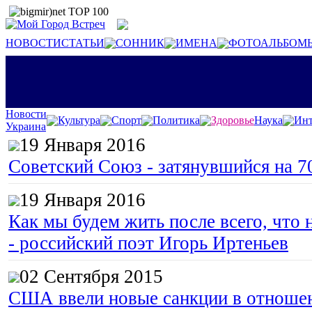
НОВОСТИ
СТАТЬИ
СОННИК
ИМЕНА
ФОТОАЛЬБОМ
Новости
Культура
Спорт
Политика
Здоровье
Наука
Инт
Украина
19 Января 2016
Советский Союз - затянувшийся на 7
19 Января 2016
Как мы будем жить после всего, что 
- российский поэт Игорь Иртеньев
02 Сентября 2015
США ввели новые санкции в отноше