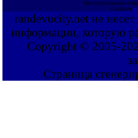
При использовании инфо
ссылка на
ww
randevucity.net не несе
информации, которую ра
Copyright © 2005-202
з
Страница сгенерир