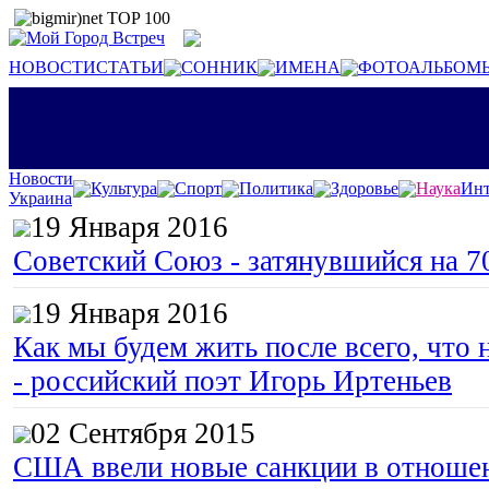
НОВОСТИ
СТАТЬИ
СОННИК
ИМЕНА
ФОТОАЛЬБОМ
Новости
Культура
Спорт
Политика
Здоровье
Наука
Инт
Украина
19 Января 2016
Советский Союз - затянувшийся на 7
19 Января 2016
Как мы будем жить после всего, что 
- российский поэт Игорь Иртеньев
02 Сентября 2015
США ввели новые санкции в отноше