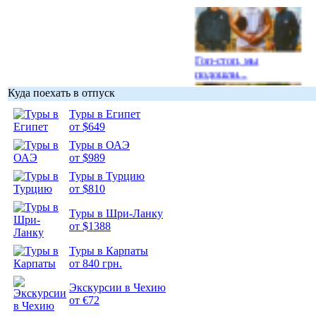
Гоп-стоп, мы
подошли...
Куда поехать в отпуск
Туры в Египет
от $649
Туры в ОАЭ
Подборка
от $989
фотопозитива 1
Туры в Турцию
от $810
Туры в Шри-Ланку
от $1388
Подборка
Туры в Карпаты
фотопозитива 2
от 840 грн.
Экскурсии в Чехию
от €72