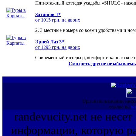
Пятиэтажный коттедж усадьбы «SHULC» находит
Затишок 1*
от 1015 грн. на двоих
2, 3-местные номера со всеми удобствами и но
Эрней Лаз 3*
от 1295 грн. на двоих
Современный интерьер, комфорт и карпатское г
Смотреть другие незабываемы
При использовании инфо
ссылка на
ww
randevucity.net не несе
информации, которую ра