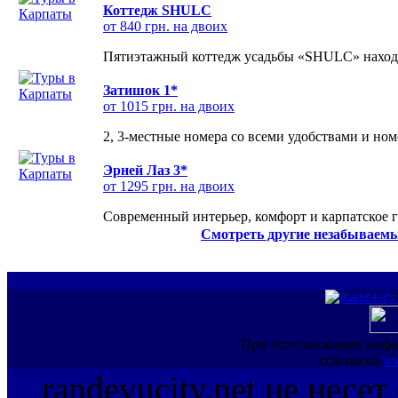
Коттедж SHULC
от 840 грн. на двоих
Пятиэтажный коттедж усадьбы «SHULC» находит
Затишок 1*
от 1015 грн. на двоих
2, 3-местные номера со всеми удобствами и но
Эрней Лаз 3*
от 1295 грн. на двоих
Современный интерьер, комфорт и карпатское г
Смотреть другие незабываемы
При использовании инфо
ссылка на
ww
randevucity.net не несе