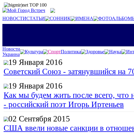
НОВОСТИ
СТАТЬИ
СОННИК
ИМЕНА
ФОТОАЛЬБОМ
Новости
Культура
Спорт
Политика
Здоровье
Наука
Инт
Украина
19 Января 2016
Советский Союз - затянувшийся на 7
19 Января 2016
Как мы будем жить после всего, что 
- российский поэт Игорь Иртеньев
02 Сентября 2015
США ввели новые санкции в отноше