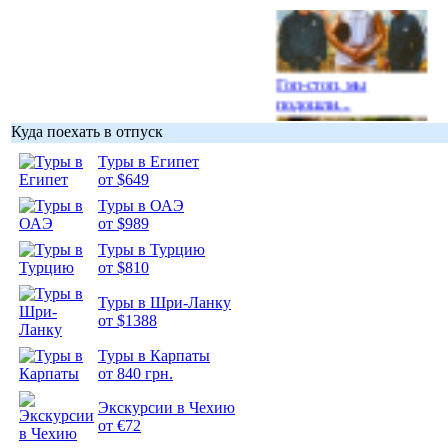
Гоп-стоп, мы
подошли...
Куда поехать в отпуск
Туры в Египет
от $649
Туры в ОАЭ
Подборка
от $989
фотопозитива 1
Туры в Турцию
от $810
Туры в Шри-Ланку
от $1388
Подборка
Туры в Карпаты
фотопозитива 2
от 840 грн.
Экскурсии в Чехию
от €72