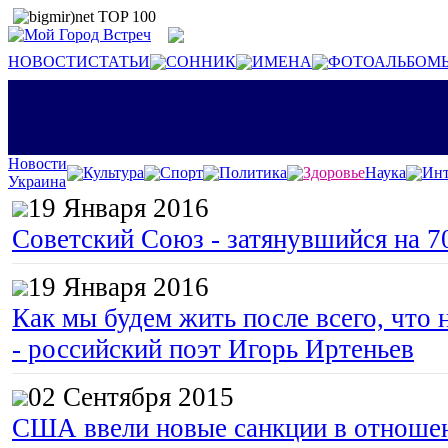
НОВОСТИ
СТАТЬИ
СОННИК
ИМЕНА
ФОТОАЛЬБОМ
Новости
Культура
Спорт
Политика
Здоровье
Наука
Инт
Украина
19 Января 2016
Советский Союз - затянувшийся на 7
19 Января 2016
Как мы будем жить после всего, что 
- российский поэт Игорь Иртеньев
02 Сентября 2015
США ввели новые санкции в отноше