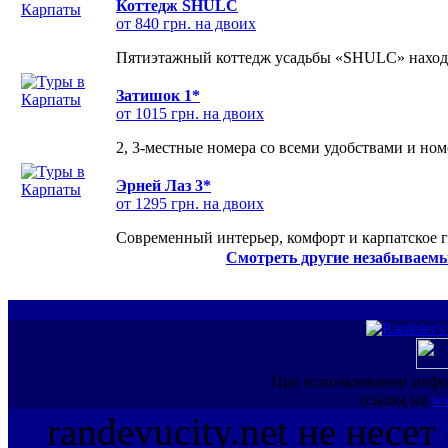
Коттедж SHULC
от 840 грн. на двоих
Пятиэтажный коттедж усадьбы «SHULC» находит
Затишок 1*
от 1015 грн. на двоих
2, 3-местные номера со всеми удобствами и но
Эрней Лаз 3*
от 1295 грн. на двоих
Современный интерьер, комфорт и карпатское г
Смотреть другие незабываемы
При использовании инфо
ссылка на
ww
randevucity.net не несе