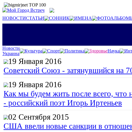
НОВОСТИ
СТАТЬИ
СОННИК
ИМЕНА
ФОТОАЛЬБОМ
Новости
Культура
Спорт
Политика
Здоровье
Наука
Инт
Украина
19 Января 2016
Советский Союз - затянувшийся на 7
19 Января 2016
Как мы будем жить после всего, что 
- российский поэт Игорь Иртеньев
02 Сентября 2015
США ввели новые санкции в отноше