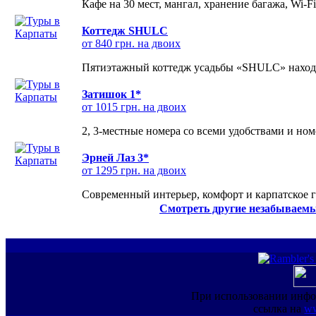
Кафе на 30 мест, мангал, хранение багажа, Wi-F
Коттедж SHULC
от 840 грн. на двоих
Пятиэтажный коттедж усадьбы «SHULC» находит
Затишок 1*
от 1015 грн. на двоих
2, 3-местные номера со всеми удобствами и но
Эрней Лаз 3*
от 1295 грн. на двоих
Современный интерьер, комфорт и карпатское г
Смотреть другие незабываемы
При использовании инфо
ссылка на
ww