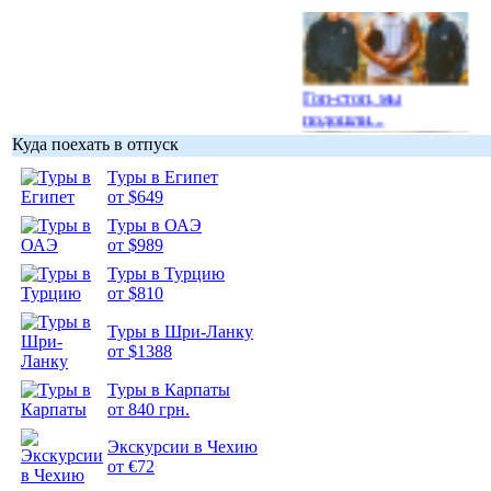
Гоп-стоп, мы
подошли...
Куда поехать в отпуск
Туры в Египет
от $649
Туры в ОАЭ
Подборка
от $989
фотопозитива 1
Туры в Турцию
от $810
Туры в Шри-Ланку
от $1388
Туры в Карпаты
Подборка
от 840 грн.
фотопозитива 2
Экскурсии в Чехию
от €72