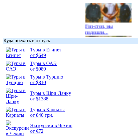
Гоп-стоп, мы
подошли...
Куда поехать в отпуск
Туры в Египет
от $649
Туры в ОАЭ
Подборка
от $989
фотопозитива 1
Туры в Турцию
от $810
Туры в Шри-Ланку
от $1388
Подборка
Туры в Карпаты
фотопозитива 2
от 840 грн.
Экскурсии в Чехию
от €72