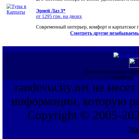
Эрней Лаз 3*
от 1295 грн. на двоих
Современный интерьер, комфорт и карпатское г
Смотреть другие незабываемы
При использовании инфо
ссылка на
ww
randevucity.net не несе
информации, которую ра
Copyright © 2005-202
з