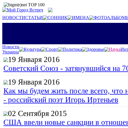
НОВОСТИ
СТАТЬИ
СОННИК
ИМЕНА
ФОТОАЛЬБОМ
Новости
Культура
Спорт
Политика
Здоровье
Наука
Инт
Украина
19 Января 2016
Советский Союз - затянувшийся на 7
19 Января 2016
Как мы будем жить после всего, что 
- российский поэт Игорь Иртеньев
02 Сентября 2015
США ввели новые санкции в отноше