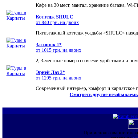
Кафе на 30 мест, мангал, хранение багажа, Wi-F
Коттедж SHULC
от 840 грн. на двоих
Пятиэтажный коттедж усадьбы «SHULC» находит
Затишок 1*
от 1015 грн. на двоих
2, 3-местные номера со всеми удобствами и но
Эрней Лаз 3*
от 1295 грн. на двоих
Современный интерьер, комфорт и карпатское г
Смотреть другие незабываемы
При использовании инфо