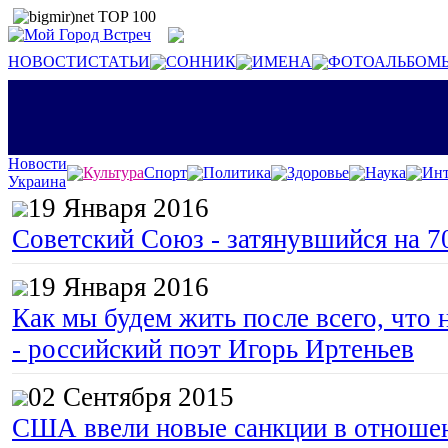
НОВОСТИ
СТАТЬИ
СОННИК
ИМЕНА
ФОТОАЛЬБОМ
Новости
Культура
Спорт
Политика
Здоровье
Наука
Инт
Украина
19 Января 2016
Советский Союз - затянувшийся на 7
19 Января 2016
Как мы будем жить после всего, что 
- российский поэт Игорь Иртеньев
02 Сентября 2015
США ввели новые санкции в отноше