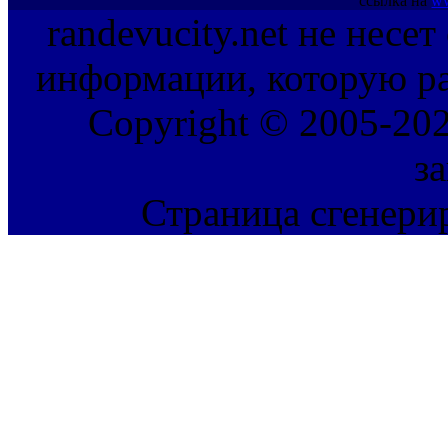
ссылка на
ww
randevucity.net не несе
информации, которую ра
Copyright © 2005-202
з
Страница сгенерир