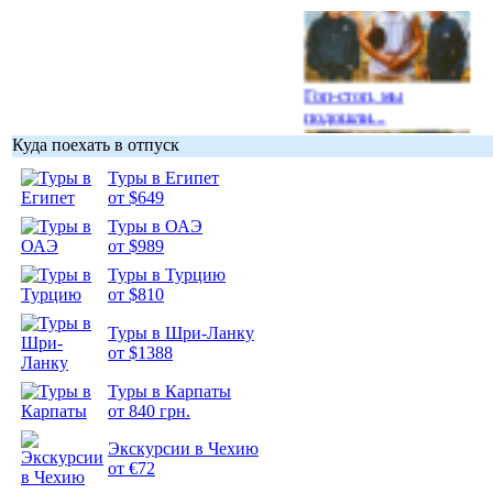
Гоп-стоп, мы
подошли...
Куда поехать в отпуск
Туры в Египет
от $649
Туры в ОАЭ
Подборка
от $989
фотопозитива 1
Туры в Турцию
от $810
Туры в Шри-Ланку
от $1388
Подборка
Туры в Карпаты
фотопозитива 2
от 840 грн.
Экскурсии в Чехию
от €72