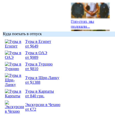
Гоп-стоп, мы
подошли...
Куда поехать в отпуск
Туры в Египет
от $649
Туры в ОАЭ
Подборка
от $989
фотопозитива 1
Туры в Турцию
от $810
Туры в Шри-Ланку
от $1388
Подборка
Туры в Карпаты
фотопозитива 2
от 840 грн.
Экскурсии в Чехию
от €72