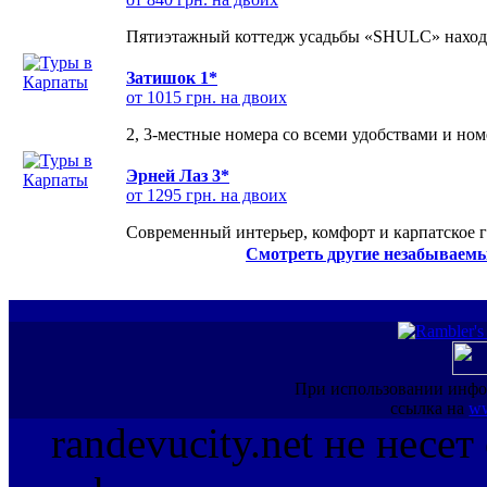
Пятиэтажный коттедж усадьбы «SHULC» находит
Затишок 1*
от 1015 грн. на двоих
2, 3-местные номера со всеми удобствами и но
Эрней Лаз 3*
от 1295 грн. на двоих
Современный интерьер, комфорт и карпатское г
Смотреть другие незабываемы
При использовании инфо
ссылка на
ww
randevucity.net не несе