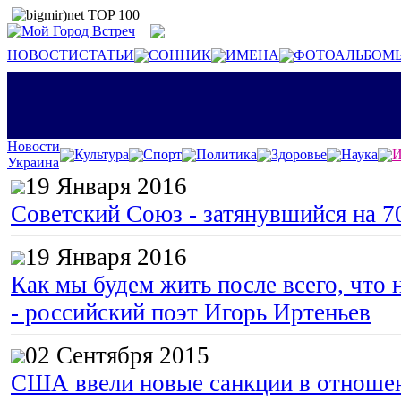
НОВОСТИ
СТАТЬИ
СОННИК
ИМЕНА
ФОТОАЛЬБОМ
Новости
Культура
Спорт
Политика
Здоровье
Наука
И
Украина
19 Января 2016
Советский Союз - затянувшийся на 7
19 Января 2016
Как мы будем жить после всего, что 
- российский поэт Игорь Иртеньев
02 Сентября 2015
США ввели новые санкции в отноше