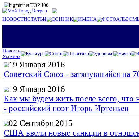
НОВОСТИ
СТАТЬИ
СОННИК
ИМЕНА
ФОТОАЛЬБОМ
Новости
Культура
Спорт
Политика
Здоровье
Наука
И
Украина
19 Января 2016
Советский Союз - затянувшийся на 7
19 Января 2016
Как мы будем жить после всего, что 
- российский поэт Игорь Иртеньев
02 Сентября 2015
США ввели новые санкции в отноше