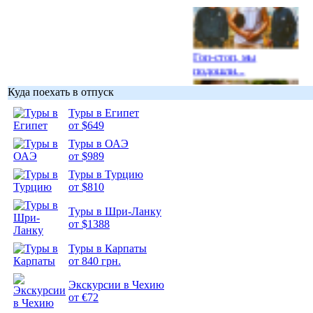
Гоп-стоп, мы
подошли...
Куда поехать в отпуск
Туры в Египет
от $649
Туры в ОАЭ
Подборка
от $989
фотопозитива 1
Туры в Турцию
от $810
Туры в Шри-Ланку
от $1388
Подборка
Туры в Карпаты
фотопозитива 2
от 840 грн.
Экскурсии в Чехию
от €72