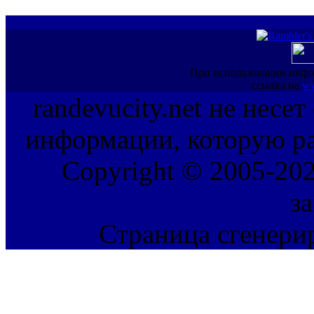
При использовании инфо
ссылка на
ww
randevucity.net не несе
информации, которую ра
Copyright © 2005-202
з
Страница сгенерир