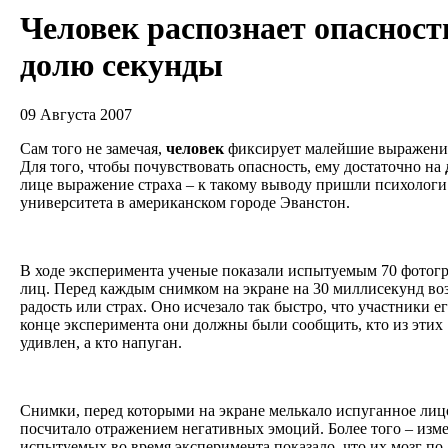
Человек распознает опасност
долю секунды
09 Августа 2007
Сам того не замечая,
человек
фиксирует малейшие выражения 
Для того, чтобы почувствовать опасность, ему достаточно на
лице выражение страха – к такому выводу пришли психологи
университета в американском городе Эванстон.
В ходе эксперимента ученые показали испытуемым 70 фотог
лиц. Перед каждым снимком на экране на 30 миллисекунд во
радость или страх. Оно исчезало так быстро, что участники ег
конце эксперимента они должны были сообщить, кто из этих
удивлен, а кто напуган.
Снимки, перед которыми на экране мелькало испуганное лиц
посчитало отражением негативных эмоций. Более того – изм
испытуемых во время эксперимента показало, что их мозг по