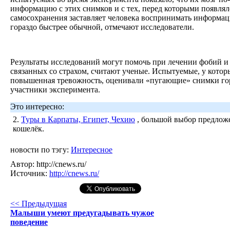
информацию с этих снимков и с тех, перед которыми появлял
самосохранения заставляет человека воспринимать информа
гораздо быстрее обычной, отмечают исследователи.
Результаты исследований могут помочь при лечении фобий и
связанных со страхом, считают ученые. Испытуемые, у котор
повышенная тревожность, оценивали «пугающие» снимки гор
участники эксперимента.
Это интересно:
2.
Туры в Карпаты, Египет, Чехию
, большой выбор предложе
кошелёк.
новости по тэгу:
Интересное
Автор:
http://cnews.ru/
Источник:
http://cnews.ru/
<< Предыдущая
Малыши умеют предугадывать чужое
поведение