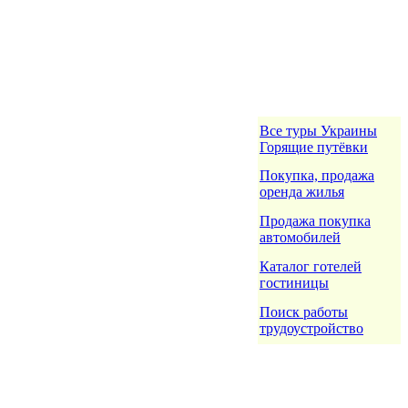
Все туры Украины
Горящие путёвки
Покупка, продажа
оренда жилья
Продажа покупка
автомобилей
Каталог готелей
гостиницы
Поиск работы
трудоустройство