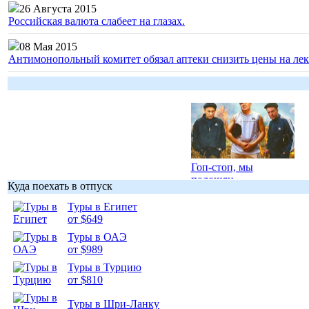
26 Августа 2015
Российская валюта слабеет на глазах.
08 Мая 2015
Антимонопольный комитет обязал аптеки снизить цены на лек
Гоп-стоп, мы
подошли...
Куда поехать в отпуск
Туры в Египет
от $649
Туры в ОАЭ
от $989
Подборка
Туры в Турцию
фотопозитива 1
от $810
Туры в Шри-Ланку