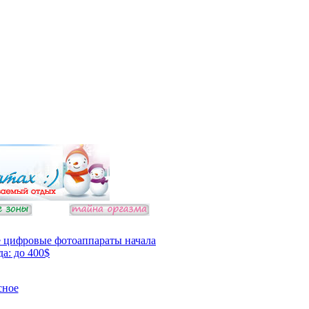
 цифровые фотоаппараты начала
да: до 400$
сное