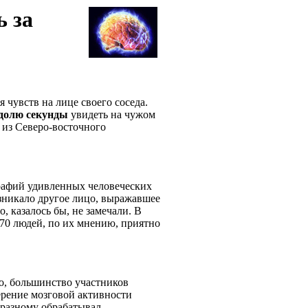
ь за
чувств на лице своего соседа.
долю
секунды
увидеть на чужом
 из Северо-восточного
рафий удивленных человеческих
зникало другое лицо, выражавшее
о, казалось бы, не замечали. В
 70 людей, по их мнению, приятно
о, большинство участников
ерение мозговой активности
-разному обрабатывал