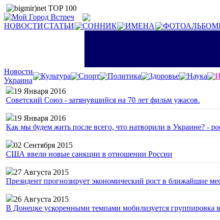
НОВОСТИ
СТАТЬИ
СОННИК
ИМЕНА
ФОТОАЛЬБОМ
Новости
Культура
Спорт
Политика
Здоровье
Наука
И
Украина
19 Января 2016
Советский Союз - затянувшийся на 70 лет фильм ужасов.
19 Января 2016
Как мы будем жить после всего, что натворили в Украине? - р
02 Сентября 2015
США ввели новые санкции в отношении России
27 Августа 2015
Президент прогнозирует экономический рост в ближайшие ме
26 Августа 2015
В Донецке ускоренными темпами мобилизуется группировка 