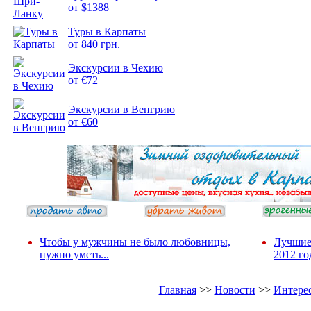
от $1388
Туры в Карпаты
от 840 грн.
Подборка
фотопозитива 2
Экскурсии в Чехию
от €72
Экскурсии в Венгрию
от €60
Чтобы у мужчины не было любовницы,
Лучшие
нужно уметь...
2012 го
Главная
>>
Новости
>>
Интере