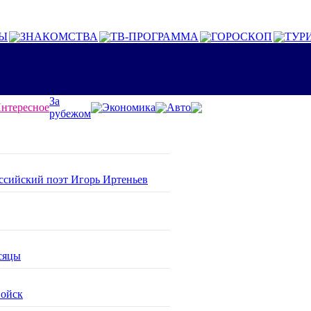
Ы
ЗНАКОМСТВА
ТВ-ПРОГРАММА
ГОРОСКОП
ТУР
За
нтересное
Экономика
Авто
рубежом
оссийский поэт Игорь Иртеньев
сяцы
войск