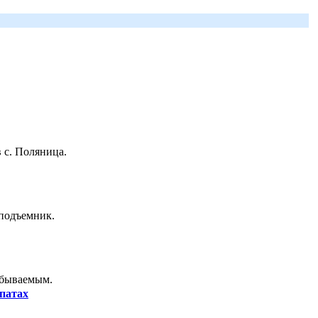
 с. Поляница.
 подъемник.
абываемым.
патах