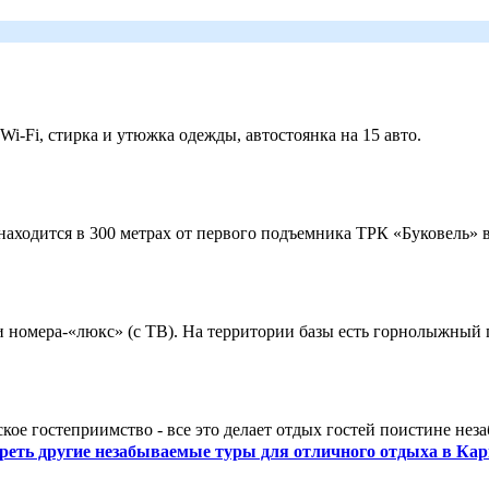
 Wi-Fi, стирка и утюжка одежды, автостоянка на 15 авто.
ходится в 300 метрах от первого подъемника ТРК «Буковель» в
 и номера-«люкс» (с ТВ). На территории базы есть горнолыжный
кое гостеприимство - все это делает отдых гостей поистине нез
реть другие незабываемые туры для отличного отдыха в Кар