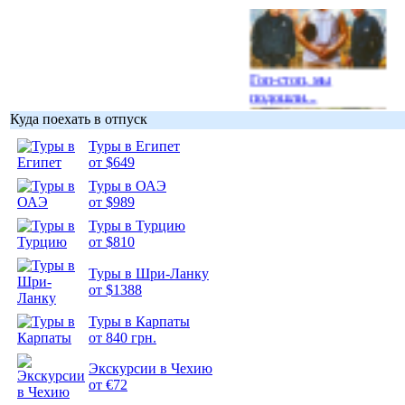
Гоп-стоп, мы
подошли...
Куда поехать в отпуск
Туры в Египет
от $649
Туры в ОАЭ
Подборка
от $989
фотопозитива 1
Туры в Турцию
от $810
Туры в Шри-Ланку
от $1388
Туры в Карпаты
Подборка
от 840 грн.
фотопозитива 2
Экскурсии в Чехию
от €72