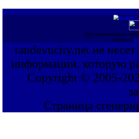
При использовании инфо
ссылка на
ww
randevucity.net не несе
информации, которую ра
Copyright © 2005-202
з
Страница сгенерир