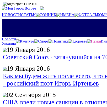
НОВОСТИ
СТАТЬИ
СОННИК
ИМЕНА
ФОТОАЛЬБОМ
Новости
Культура
Спорт
Политика
Здоровье
Наука
Инт
Украина
19 Января 2016
Советский Союз - затянувшийся на 7
19 Января 2016
Как мы будем жить после всего, что 
- российский поэт Игорь Иртеньев
02 Сентября 2015
США ввели новые санкции в отноше