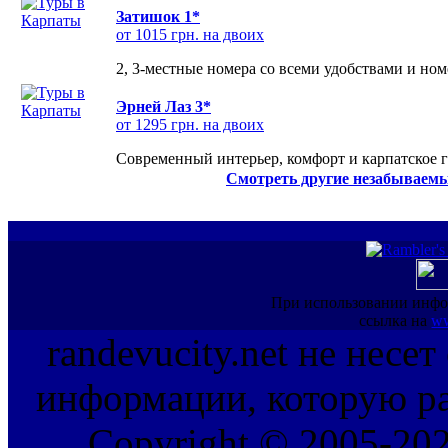
Затишок 1*
от 1015 грн. на двоих
2, 3-местные номера со всеми удобствами и но
Эрней Лаз 3*
от 1295 грн. на двоих
Современный интерьер, комфорт и карпатское г
Смотреть другие незабываемы
При использовании инфо
ссылка на
ww
randevucity.net не несе
информации, которую ра
Copyright © 2005-202