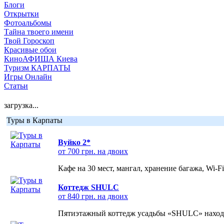
Блоги
Открытки
Фотоальбомы
Тайна твоего имени
Твой Гороскоп
Красивые обои
КиноАФИША Киева
Туризм КАРПАТЫ
Игры Онлайн
Статьи
загрузка...
Туры в Карпаты
Вуйко 2*
от 700 грн. на двоих
Кафе на 30 мест, мангал, хранение багажа, Wi-F
Коттедж SHULC
от 840 грн. на двоих
Пятиэтажный коттедж усадьбы «SHULC» находит