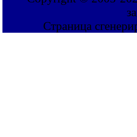
з
Страница сгенерир