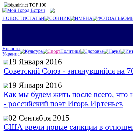
НОВОСТИ
СТАТЬИ
СОННИК
ИМЕНА
ФОТОАЛЬБОМ
Новости
Культура
Спорт
Политика
Здоровье
Наука
Инт
Украина
19 Января 2016
Советский Союз - затянувшийся на 7
19 Января 2016
Как мы будем жить после всего, что 
- российский поэт Игорь Иртеньев
02 Сентября 2015
США ввели новые санкции в отноше