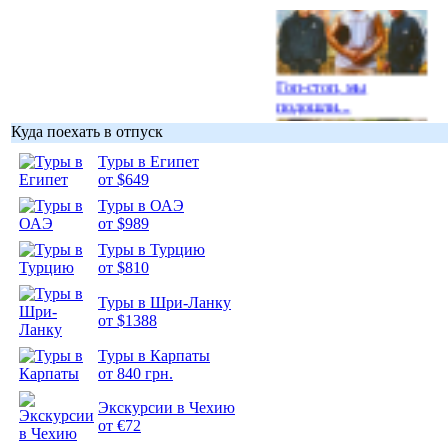
Гоп-стоп, мы
подошли...
Куда поехать в отпуск
Туры в Египет
от $649
Туры в ОАЭ
Подборка
от $989
фотопозитива 1
Туры в Турцию
от $810
Туры в Шри-Ланку
от $1388
Подборка
Туры в Карпаты
фотопозитива 2
от 840 грн.
Экскурсии в Чехию
от €72