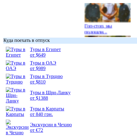
Гоп-стоп, мы
подошли...
Куда поехать в отпуск
Туры в Египет
от $649
Туры в ОАЭ
Подборка
от $989
фотопозитива 1
Туры в Турцию
от $810
Туры в Шри-Ланку
от $1388
Подборка
Туры в Карпаты
фотопозитива 2
от 840 грн.
Экскурсии в Чехию
от €72