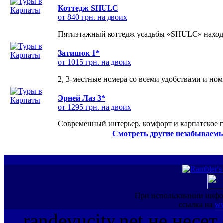
Коттедж SHULC
от 840 грн. на двоих
Пятиэтажный коттедж усадьбы «SHULC» находит
Затишок 1*
от 1015 грн. на двоих
2, 3-местные номера со всеми удобствами и но
Эрней Лаз 3*
от 1295 грн. на двоих
Современный интерьер, комфорт и карпатское г
Смотреть другие незабываемы
При использовании инфо
ссылка на
ww
randevucity.net не несе