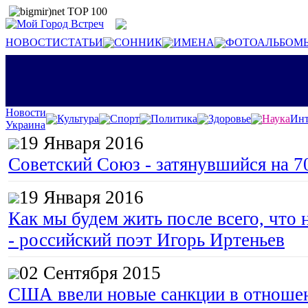
НОВОСТИ
СТАТЬИ
СОННИК
ИМЕНА
ФОТОАЛЬБОМ
Новости
Культура
Спорт
Политика
Здоровье
Наука
Инт
Украина
19 Января 2016
Советский Союз - затянувшийся на 7
19 Января 2016
Как мы будем жить после всего, что 
- российский поэт Игорь Иртеньев
02 Сентября 2015
США ввели новые санкции в отноше