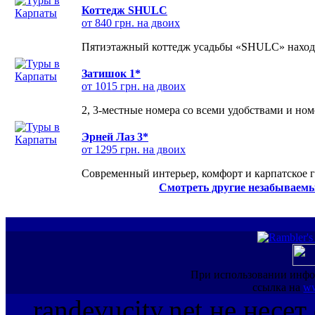
Коттедж SHULC
от 840 грн. на двоих
Пятиэтажный коттедж усадьбы «SHULC» находит
Затишок 1*
от 1015 грн. на двоих
2, 3-местные номера со всеми удобствами и но
Эрней Лаз 3*
от 1295 грн. на двоих
Современный интерьер, комфорт и карпатское г
Смотреть другие незабываемы
При использовании инфо
ссылка на
ww
randevucity.net не несе