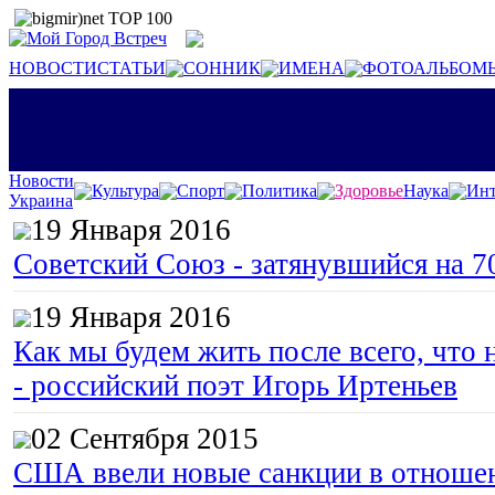
НОВОСТИ
СТАТЬИ
СОННИК
ИМЕНА
ФОТОАЛЬБОМ
Новости
Культура
Спорт
Политика
Здоровье
Наука
Инт
Украина
19 Января 2016
Советский Союз - затянувшийся на 7
19 Января 2016
Как мы будем жить после всего, что 
- российский поэт Игорь Иртеньев
02 Сентября 2015
США ввели новые санкции в отноше