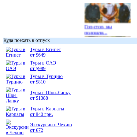
Гоп-стоп, мы
подошли...
Куда поехать в отпуск
Туры в Египет
от $649
Туры в ОАЭ
Подборка
от $989
фотопозитива 1
Туры в Турцию
от $810
Туры в Шри-Ланку
от $1388
Подборка
Туры в Карпаты
фотопозитива 2
от 840 грн.
Экскурсии в Чехию
от €72