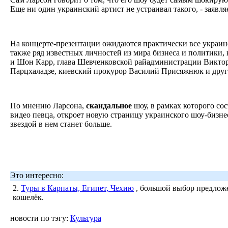
Еще ни один украинский артист не устраивал такого, - заявл
На концерте-презентации ожидаются практически все украинс
также ряд известных личностей из мира бизнеса и политики,
и Шон Карр, глава Шевченковской райадминистрации Викто
Парцхаладзе, киевский прокурор Василий Присяжнюк и дру
По мнению Ларсона,
скандальное
шоу, в рамках которого со
видео певца, откроет новую страницу украинского шоу-бизне
звездой в нем станет больше.
Это интересно:
2.
Туры в Карпаты, Египет, Чехию
, большой выбор предложе
кошелёк.
новости по тэгу:
Культура