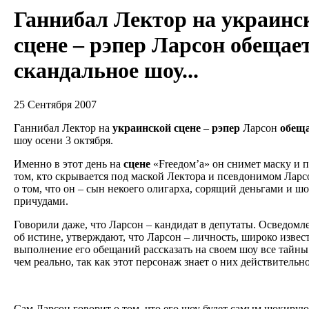
Ганнибал Лектор на украинс
сцене – рэпер Ларсон обещае
скандальное шоу...
25 Сентября 2007
Ганнибал Лектор на
украинской
сцене
–
рэпер
Ларсон
обещ
шоу осени 3 октября.
Именно в этот день на
сцене
«Freeдом’а» он снимет маску и п
том, кто скрывается под маской Лектора и псевдонимом Ларс
о том, что он – сын некоего олигарха, сорящий деньгами и
причудами.
Говорили даже, что Ларсон – кандидат в депутаты. Осведом
об истине, утверждают, что Ларсон – личность, широко извес
выполнение его обещаний рассказать на своем шоу все тайны 
чем реально, так как этот персонаж знает о них действительн
Сам Ларсон говорит о том, что его шоу будет самым шокирую