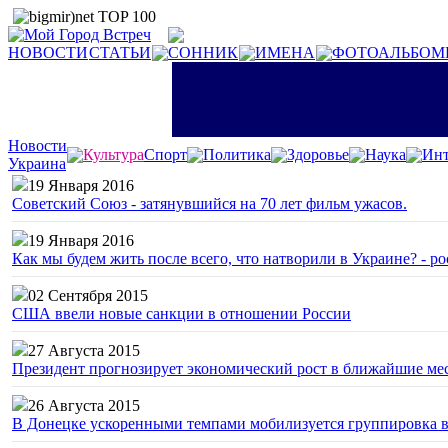
НОВОСТИ
СТАТЬИ
СОННИК
ИМЕНА
ФОТОАЛЬБОМ
Новости
Культура
Спорт
Политика
Здоровье
Наука
Инт
Украина
19 Января 2016
Советский Союз - затянувшийся на 70 лет фильм ужасов.
19 Января 2016
Как мы будем жить после всего, что натворили в Украине? - р
02 Сентября 2015
США ввели новые санкции в отношении России
27 Августа 2015
Президент прогнозирует экономический рост в ближайшие ме
26 Августа 2015
В Донецке ускоренными темпами мобилизуется группировка 