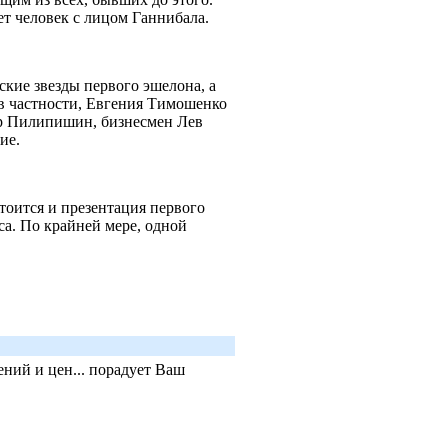
яет человек с лицом Ганнибала.
кие звезды первого эшелона, а
 в частности, Евгения Тимошенко
р Пилипишин, бизнесмен Лев
гие.
стоится и презентация первого
са. По крайней мере, одной
ний и цен... порадует Ваш