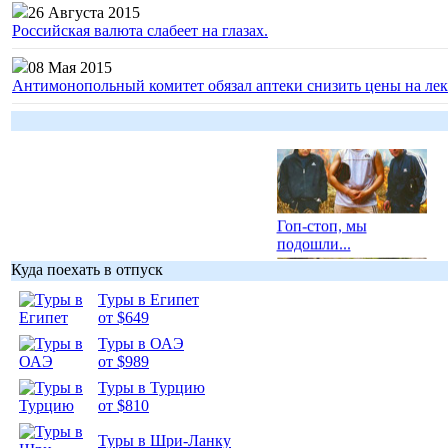
26 Августа 2015
Российская валюта слабеет на глазах.
08 Мая 2015
Антимонопольный комитет обязал аптеки снизить цены на лек
Гоп-стоп, мы
подошли...
Куда поехать в отпуск
Туры в Египет
от $649
Туры в ОАЭ
Подборка
от $989
фотопозитива 1
Туры в Турцию
от $810
Туры в Шри-Ланку