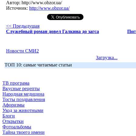
Автор:
http://www.obzor.ua/
Источник:
http://www.obzor.ua/
<< Предыдущая
Служебный роман довел Галкина до загса
Пог
Новости СМИ2
Загрузка...
ТОП 10: самые читаемые статьи
ТВ програма
Вкусные рецепты
Народная медицина
Тосты поздравления
Афоризмы
Уход за животными
Блоги
Открытки
Фотоальбомы
Тайна твоего имени