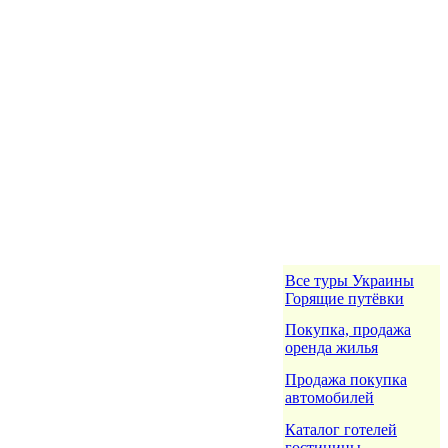
Все туры Украины
Горящие путёвки
Покупка, продажа
оренда жилья
Продажа покупка
автомобилей
Каталог готелей
гостиницы