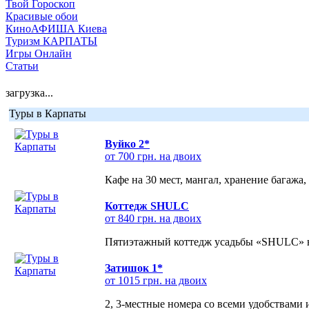
Твой Гороскоп
Красивые обои
КиноАФИША Киева
Туризм КАРПАТЫ
Игры Онлайн
Статьи
загрузка...
Туры в Карпаты
Вуйко 2*
от 700 грн. на двоих
Кафе на 30 мест, мангал, хранение багажа,
Коттедж SHULC
от 840 грн. на двоих
Пятиэтажный коттедж усадьбы «SHULC» на
Затишок 1*
от 1015 грн. на двоих
2, 3-местные номера со всеми удобствами