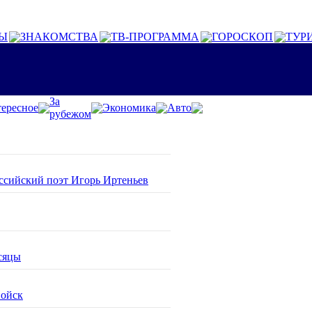
Ы
ЗНАКОМСТВА
ТВ-ПРОГРАММА
ГОРОСКОП
ТУР
За
ересное
Экономика
Авто
рубежом
оссийский поэт Игорь Иртеньев
сяцы
войск