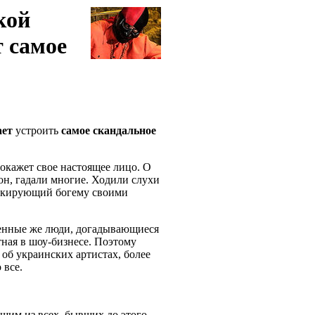
кой
т самое
ает
устроить
самое
скандальное
окажет свое настоящее лицо. О
он, гадали многие. Ходили слухи
 шокирующий богему своими
ленные же люди, догадывающиеся
тная в шоу-бизнесе. Поэтому
об украинских артистах, более
о все.
щим из всех, бывших до этого.