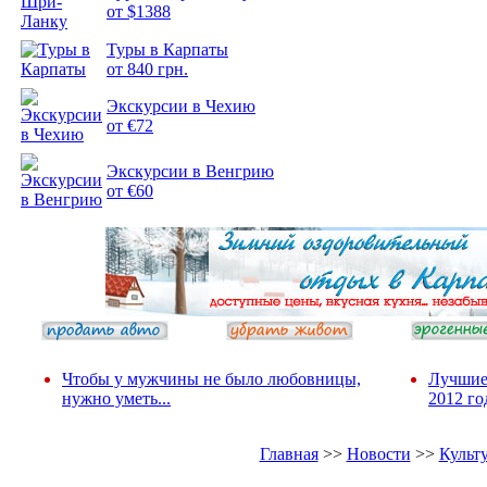
от $1388
Туры в Карпаты
Подборка
от 840 грн.
фотопозитива 2
Экскурсии в Чехию
от €72
Экскурсии в Венгрию
от €60
Чтобы у мужчины не было любовницы,
Лучшие
нужно уметь...
2012 го
Главная
>>
Новости
>>
Культ