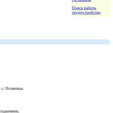
Поиск работы
трудоустройство
 с. Поляница.
 подъемник.