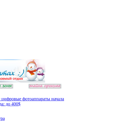
 цифровые фотоаппараты начала
да: до 400$
ура