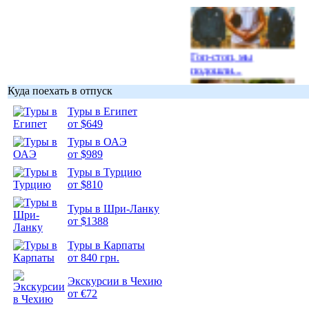
Гоп-стоп, мы
подошли...
Куда поехать в отпуск
Туры в Египет
от $649
Туры в ОАЭ
Подборка
от $989
фотопозитива 1
Туры в Турцию
от $810
Туры в Шри-Ланку
от $1388
Подборка
Туры в Карпаты
фотопозитива 2
от 840 грн.
Экскурсии в Чехию
от €72