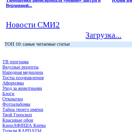
Тимошенко анонсировала «бойню» завтра в
Юрий Би
Верховной...
Новости СМИ2
Загрузка...
ТОП 10: самые читаемые статьи
ТВ програма
Вкусные рецепты
Народная медицина
Тосты поздравления
Афоризмы
Уход за животными
Блоги
Открытки
Фотоальбомы
Тайна твоего имени
Твой Гороскоп
Красивые обои
КиноАФИША Киева
Туризм КАРПАТЫ