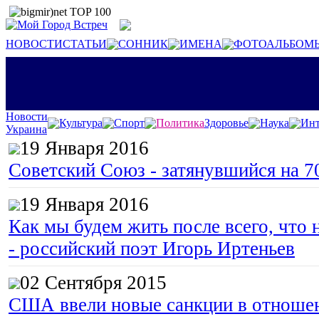
НОВОСТИ
СТАТЬИ
СОННИК
ИМЕНА
ФОТОАЛЬБОМ
Новости
Культура
Спорт
Политика
Здоровье
Наука
Инт
Украина
19 Января 2016
Советский Союз - затянувшийся на 7
19 Января 2016
Как мы будем жить после всего, что 
- российский поэт Игорь Иртеньев
02 Сентября 2015
США ввели новые санкции в отноше