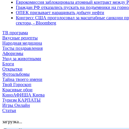
Еврокомиссия заблокировала атомный контракт между Р
Граждан РФ отказались пускать на подъемники на гор
ОПЕК призывает наращивать добычу нефти
Конгресс США проголосовал за масштабные санкции про
сектора, - Bloomberg
ТВ програма
Вкусные рецепты
Народная медицина
Тосты поздравления
Афоризмы
Уход за животными
Блоги
Открытки
Фотоальбомы
Тайна твоего имени
Твой Гороскоп
Красивые обои
КиноАФИША Киева
Туризм КАРПАТЫ
Игры Онлайн
Статьи
загрузка...