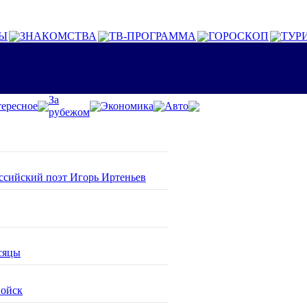
Ы
ЗНАКОМСТВА
ТВ-ПРОГРАММА
ГОРОСКОП
ТУР
За
ересное
Экономика
Авто
рубежом
оссийский поэт Игорь Иртеньев
сяцы
войск