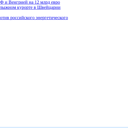
Ф и Венгрией на 12 млрд евро
нолыжном курорте в Швейцарии
тив российского энергетического