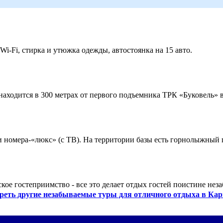
 Wi-Fi, стирка и утюжка одежды, автостоянка на 15 авто.
ходится в 300 метрах от первого подъемника ТРК «Буковель» в
 и номера-«люкс» (с ТВ). На территории базы есть горнолыжный
кое гостеприимство - все это делает отдых гостей поистине нез
реть другие незабываемые туры для отличного отдыха в Кар