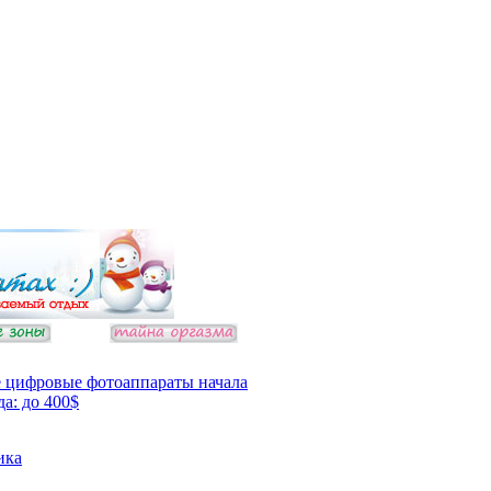
 цифровые фотоаппараты начала
да: до 400$
ика