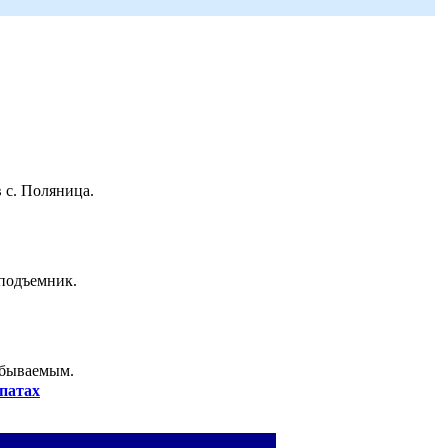
 с. Поляница.
 подъемник.
абываемым.
патах