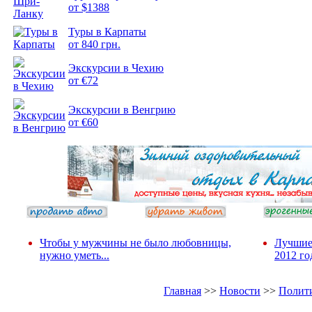
от $1388
Туры в Карпаты
от 840 грн.
Экскурсии в Чехию
от €72
Экскурсии в Венгрию
от €60
Чтобы у мужчины не было любовницы,
Лучшие
нужно уметь...
2012 го
Главная
>>
Новости
>>
Полит