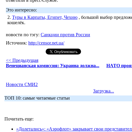
отметили в пресс-службе.
Это интересно:
2.
Туры в Карпаты, Египет, Чехию
, большой выбор предложе
кошелёк.
новости по тэгу:
Санкции против России
Источник:
http://censor.net.ua/
<< Предыдущая
Венецианская комиссия: Украина должна...
НАТО прояв
Новости СМИ2
Загрузка...
ТОП 10: самые читаемые статьи
Почитать еще:
«Долетались»: «Аэрофлот» закрывает свои представител