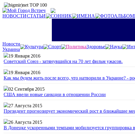
НОВОСТИ
СТАТЬИ
СОННИК
ИМЕНА
ФОТОАЛЬБОМ
Новости
Культура
Спорт
Политика
Здоровье
Наука
Инт
Украина
19 Января 2016
Советский Союз - затянувшийся на 70 лет фильм ужасов.
19 Января 2016
Как мы будем жить после всего, что натворили в Украине? - р
02 Сентября 2015
США ввели новые санкции в отношении России
27 Августа 2015
Президент прогнозирует экономический рост в ближайшие ме
26 Августа 2015
В Донецке ускоренными темпами мобилизуется группировка 