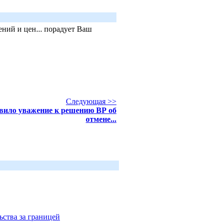
ний и цен... порадует Ваш
Следующая >>
ило уважение к решению ВР об
отмене...
ьства за границей