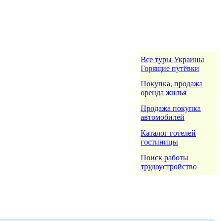
Все туры Украины
Горящие путёвки
Покупка, продажа
оренда жилья
Продажа покупка
автомобилей
Каталог готелей
гостиницы
Поиск работы
трудоустройство