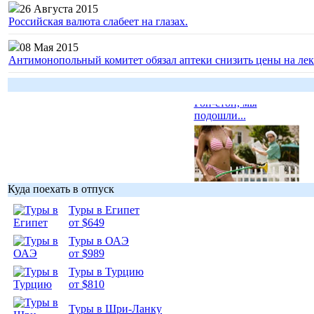
26 Августа 2015
Российская валюта слабеет на глазах.
08 Мая 2015
Антимонопольный комитет обязал аптеки снизить цены на лек
Гоп-стоп, мы
подошли...
Куда поехать в отпуск
Подборка
фотопозитива 1
Туры в Египет
от $649
Туры в ОАЭ
от $989
Туры в Турцию
от $810
Подборка
фотопозитива 2
Туры в Шри-Ланку