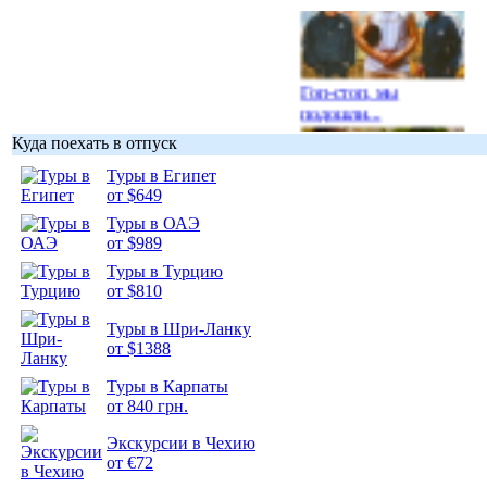
Гоп-стоп, мы
подошли...
Куда поехать в отпуск
Туры в Египет
от $649
Туры в ОАЭ
Подборка
от $989
фотопозитива 1
Туры в Турцию
от $810
Туры в Шри-Ланку
от $1388
Подборка
Туры в Карпаты
фотопозитива 2
от 840 грн.
Экскурсии в Чехию
от €72