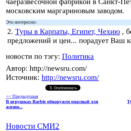
чаеразвесочной фабрикой в Санкт-Пе
московским маргариновым заводом.
Это интересно:
2.
Туры в Карпаты, Египет, Чехию
, 
предложений и цен... порадует Ваш 
новости по тэгу:
Политика
Автор:
http://newsru.com/
Источник:
http://newsru.com/
<< Предыдущая
В игрушках Barbie обнаружен опасный для
Т
жизни...
Новости СМИ2