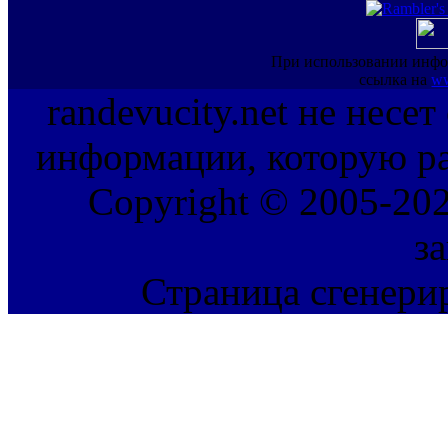
При использовании инфо
ссылка на
ww
randevucity.net не несе
информации, которую ра
Copyright © 2005-202
з
Страница сгенерир