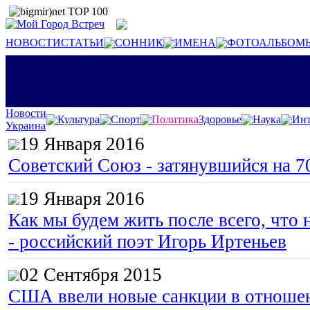
НОВОСТИ
СТАТЬИ
СОННИК
ИМЕНА
ФОТОАЛЬБОМ
Новости
Культура
Спорт
Политика
Здоровье
Наука
Инт
Украина
19 Января 2016
Советский Союз - затянувшийся на 7
19 Января 2016
Как мы будем жить после всего, что 
- российский поэт Игорь Иртеньев
02 Сентября 2015
США ввели новые санкции в отноше