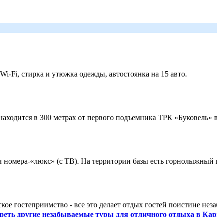
 Wi-Fi, стирка и утюжка одежды, автостоянка на 15 авто.
ходится в 300 метрах от первого подъемника ТРК «Буковель» в
 и номера-«люкс» (с ТВ). На территории базы есть горнолыжный
кое гостеприимство - все это делает отдых гостей поистине нез
реть другие незабываемые туры для отличного отдыха в Кар