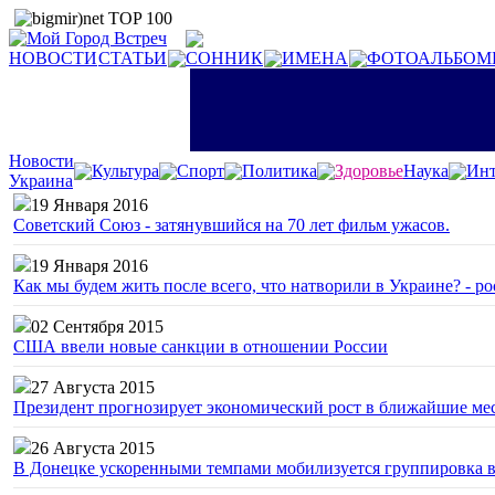
НОВОСТИ
СТАТЬИ
СОННИК
ИМЕНА
ФОТОАЛЬБОМ
Новости
Культура
Спорт
Политика
Здоровье
Наука
Инт
Украина
19 Января 2016
Советский Союз - затянувшийся на 70 лет фильм ужасов.
19 Января 2016
Как мы будем жить после всего, что натворили в Украине? - р
02 Сентября 2015
США ввели новые санкции в отношении России
27 Августа 2015
Президент прогнозирует экономический рост в ближайшие ме
26 Августа 2015
В Донецке ускоренными темпами мобилизуется группировка 