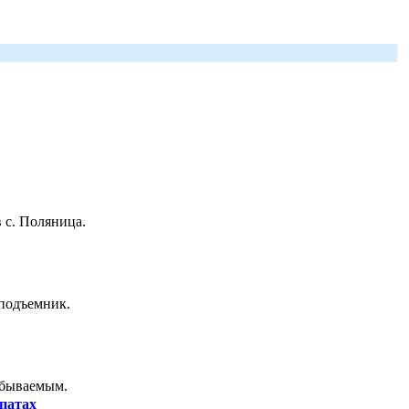
 с. Поляница.
 подъемник.
абываемым.
патах