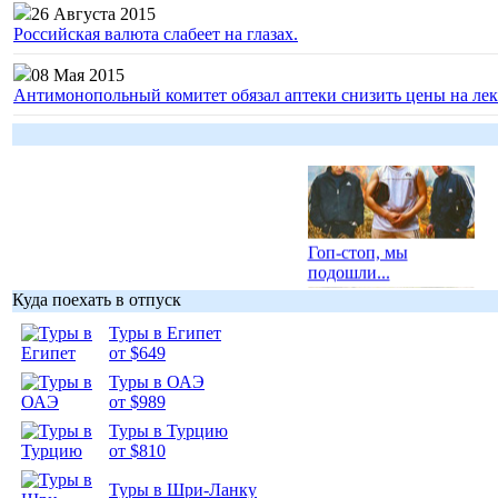
26 Августа 2015
Российская валюта слабеет на глазах.
08 Мая 2015
Антимонопольный комитет обязал аптеки снизить цены на лек
Гоп-стоп, мы
подошли...
Куда поехать в отпуск
Туры в Египет
от $649
Туры в ОАЭ
Подборка
от $989
фотопозитива 1
Туры в Турцию
от $810
Туры в Шри-Ланку