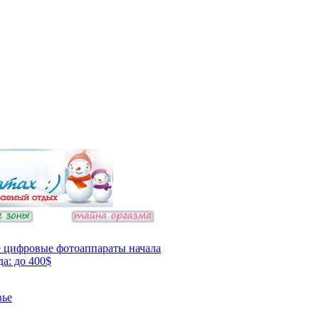
 цифровые фотоаппараты начала
да: до 400$
вье