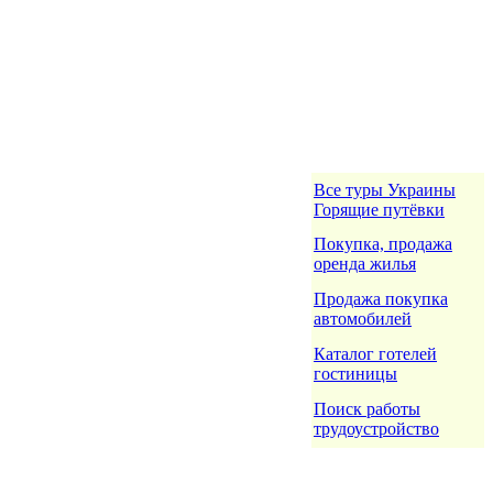
Все туры Украины
Горящие путёвки
Покупка, продажа
оренда жилья
Продажа покупка
автомобилей
Каталог готелей
гостиницы
Поиск работы
трудоустройство