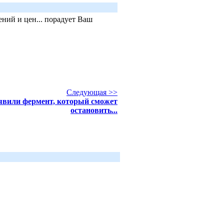
ний и цен... порадует Ваш
Следующая >>
вили фермент, который сможет
остановить...