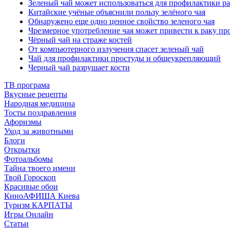
Зеленый чай может использоваться для профилактики ра
Китайские учёные объяснили пользу зелёного чая
Обнаружено еще одно ценное свойство зеленого чая
Чрезмерное употребление чая может привести к раку пр
Чёрный чай на страже костей
От компьютерного излучения спасет зеленый чай
Чай для профилактики простуды и общеукрепляющий
Черный чай разрушает кости
ТВ програма
Вкусные рецепты
Народная медицина
Тосты поздравления
Афоризмы
Уход за животными
Блоги
Открытки
Фотоальбомы
Тайна твоего имени
Твой Гороскоп
Красивые обои
КиноАФИША Киева
Туризм КАРПАТЫ
Игры Онлайн
Статьи