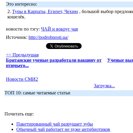
Это интересно:
2.
Туры в Карпаты, Египет, Чехию
, большой выбор предложе
кошелёк.
новости по тэгу:
ЧАЙ и вокруг чая
Источник:
http://podrobnosti.ua/
<< Предыдущая
Британские ученые разработали вакцину от
Ученые выя
птичьего...
Новости СМИ2
Загрузка...
ТОП 10: самые читаемые статьи
Почитать еще:
Пакетированный чай разрушает зубы
Обычный чай работает не хуже антибиотиков