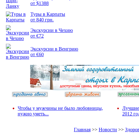
от $1388
Туры в Карпаты
Подборка
от 840 грн.
фотопозитива 2
Экскурсии в Чехию
от €72
Экскурсии в Венгрию
от €60
Чтобы у мужчины не было любовницы,
Лучшие
нужно уметь...
2012 го
Главная
>>
Новости
>>
Здоро