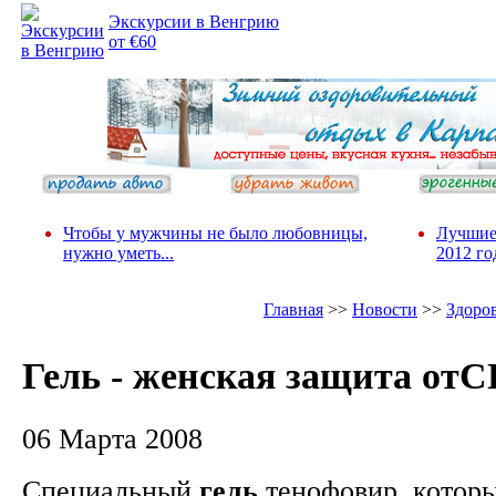
Экскурсии в Венгрию
от €60
Чтобы у мужчины не было любовницы,
Лучшие
нужно уметь...
2012 го
Главная
>>
Новости
>>
Здоро
Гель - женская защита от
06 Марта 2008
Специальный
гель
тенофовир, котор