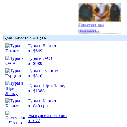
Гоп-стоп, мы
подошли...
Куда поехать в отпуск
Туры в Египет
от $649
Туры в ОАЭ
Подборка
от $989
фотопозитива 1
Туры в Турцию
от $810
Туры в Шри-Ланку
от $1388
Туры в Карпаты
Подборка
от 840 грн.
фотопозитива 2
Экскурсии в Чехию
от €72