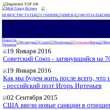
НОВОСТИ
СТАТЬИ
СОННИК
ИМЕНА
ФОТОАЛЬБОМ
Новости
Культура
Спорт
Политика
Здоровье
Наука
Инт
Украина
19 Января 2016
Советский Союз - затянувшийся на 7
19 Января 2016
Как мы будем жить после всего, что 
- российский поэт Игорь Иртеньев
02 Сентября 2015
США ввели новые санкции в отноше