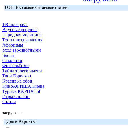
ТОП 10: самые читаемые статьи
ТВ програма
Вкусные рецепты
Народная медицина
Тосты поздравления
Афоризмы
Уход за животными
Блоги
Открытки
Фотоальбомы
Тайна твоего имени
Твой Гороскоп
Красивые обои
КиноАФИША Киева
Туризм КАРПАТЫ
Игры Онлайн
Статьи
загрузка...
Туры в Карпаты