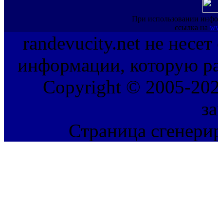
При использовании инфо
ссылка на
ww
randevucity.net не несе
информации, которую ра
Copyright © 2005-202
з
Страница сгенерир