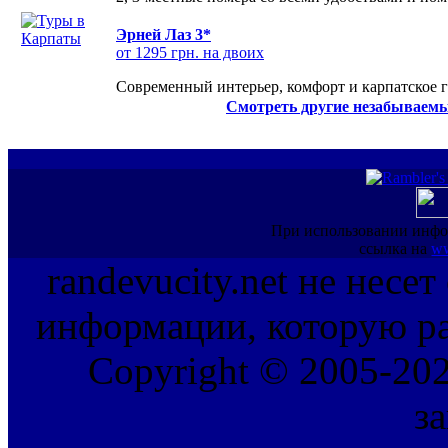
Эрней Лаз 3*
от 1295 грн. на двоих
Современный интерьер, комфорт и карпатское г
Смотреть другие незабываемы
При использовании инфо
ссылка на
ww
randevucity.net не несе
информации, которую ра
Copyright © 2005-202
з