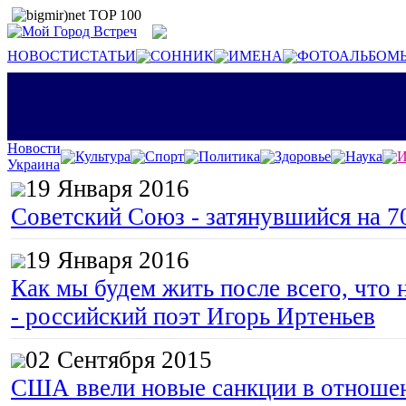
НОВОСТИ
СТАТЬИ
СОННИК
ИМЕНА
ФОТОАЛЬБОМ
Новости
Культура
Спорт
Политика
Здоровье
Наука
И
Украина
19 Января 2016
Советский Союз - затянувшийся на 7
19 Января 2016
Как мы будем жить после всего, что 
- российский поэт Игорь Иртеньев
02 Сентября 2015
США ввели новые санкции в отноше