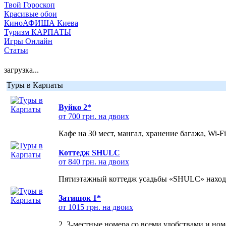
Твой Гороскоп
Красивые обои
КиноАФИША Киева
Туризм КАРПАТЫ
Игры Онлайн
Статьи
загрузка...
Туры в Карпаты
Вуйко 2*
от 700 грн. на двоих
Кафе на 30 мест, мангал, хранение багажа, Wi-F
Коттедж SHULC
от 840 грн. на двоих
Пятиэтажный коттедж усадьбы «SHULC» находит
Затишок 1*
от 1015 грн. на двоих
2, 3-местные номера со всеми удобствами и но