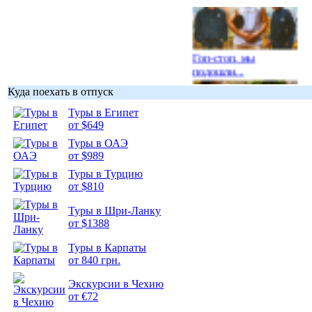
Гоп-стоп, мы
подошли...
Куда поехать в отпуск
Туры в Египет
от $649
Туры в ОАЭ
Подборка
от $989
фотопозитива 1
Туры в Турцию
от $810
Туры в Шри-Ланку
от $1388
Подборка
Туры в Карпаты
фотопозитива 2
от 840 грн.
Экскурсии в Чехию
от €72