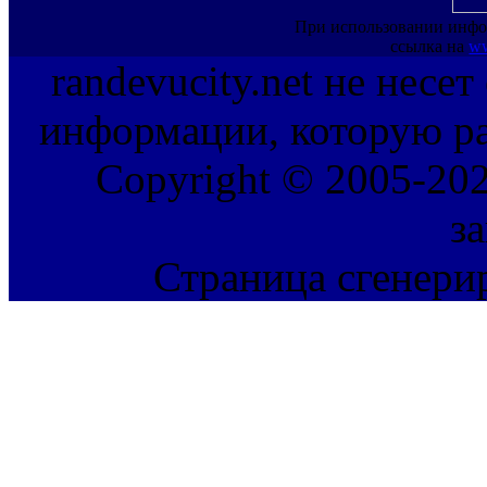
При использовании инфо
ссылка на
ww
randevucity.net не несе
информации, которую ра
Copyright © 2005-202
з
Страница сгенерир