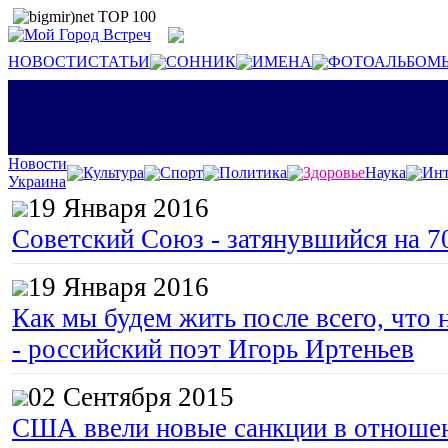
НОВОСТИ
СТАТЬИ
СОННИК
ИМЕНА
ФОТОАЛЬБОМ
Новости
Культура
Спорт
Политика
Здоровье
Наука
Инт
Украина
19 Января 2016
Советский Союз - затянувшийся на 7
19 Января 2016
Как мы будем жить после всего, что 
- российский поэт Игорь Иртеньев
02 Сентября 2015
США ввели новые санкции в отноше