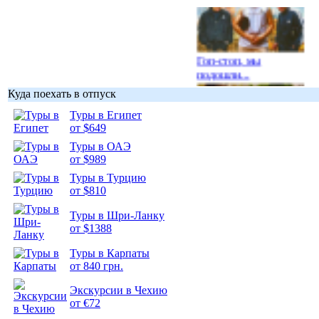
Гоп-стоп, мы
подошли...
Куда поехать в отпуск
Туры в Египет
от $649
Туры в ОАЭ
Подборка
от $989
фотопозитива 1
Туры в Турцию
от $810
Туры в Шри-Ланку
от $1388
Подборка
Туры в Карпаты
фотопозитива 2
от 840 грн.
Экскурсии в Чехию
от €72