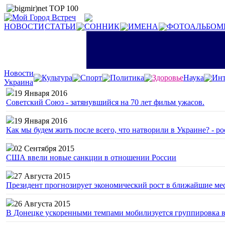
НОВОСТИ
СТАТЬИ
СОННИК
ИМЕНА
ФОТОАЛЬБОМ
Новости
Культура
Спорт
Политика
Здоровье
Наука
Инт
Украина
19 Января 2016
Советский Союз - затянувшийся на 70 лет фильм ужасов.
19 Января 2016
Как мы будем жить после всего, что натворили в Украине? - р
02 Сентября 2015
США ввели новые санкции в отношении России
27 Августа 2015
Президент прогнозирует экономический рост в ближайшие ме
26 Августа 2015
В Донецке ускоренными темпами мобилизуется группировка 