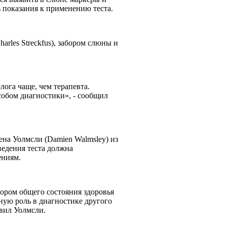
ь показания к применению теста.
rles Streckfus), забором слюны и
ога чаще, чем терапевта.
обом диагностики», - сообщил
ена Уолмсли (Damien Walmsley) из
ведения теста должна
дениям.
ором общего состояния здоровья
ную роль в диагностике другого
авил Уолмсли.