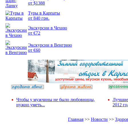
от $1388
Туры в Карпаты
Подборка
от 840 грн.
фотопозитива 2
Экскурсии в Чехию
от €72
Экскурсии в Венгрию
от €60
Чтобы у мужчины не было любовницы,
Лучшие
нужно уметь...
2012 го
Главная
>>
Новости
>>
Здоро