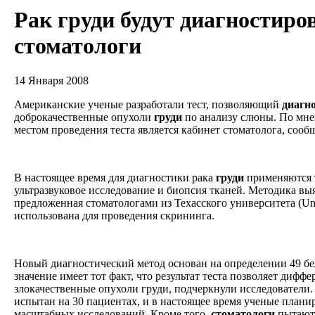
Рак груди будут диагностиро
стоматологи
14 Января 2008
Американские ученые разработали тест, позволяющий
диагн
доброкачественные опухоли
груди
по анализу слюны. По мне
местом проведения теста является кабинет стоматолога, сообщ
В настоящее время для диагностики рака
груди
применяются 
ультразвуковое исследование и биопсия тканей. Методика вы
предложенная стоматологами из Техасского университета (Univ
использована для проведения скрининга.
Новый диагностический метод основан на определении 49 бе
значение имеет тот факт, что результат теста позволяет диф
злокачественные опухоли груди, подчеркнули исследователи
испытан на 30 пациентах, и в настоящее время ученые плани
масштабных исследований. Кроме того,
стоматологи
пытаютс