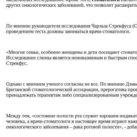
других онкологических заболеваний, что позволит расширит
По мнению руководителя исследования Чарльза Стрекфуса (Cha
проведением теста должны заниматься врачи-стоматологи.
«Многие семьи, особенно женщины и дети посещают стоматол
Исследование слюны является неинвазивным и быстрым спос
Стрекфус.
Однако с мнением ученого согласны не все. По мнению Дэмь
Британской стоматологической ассоциации, прерогатива про
принадлежать терапевтам либо специализированным учреж
Между тем, «состояние полости рта служит хорошим индикат
человека, а врачи-стоматологи в настоящее время играют важ
онкологического заболевания – рака ротовой полости», - доб