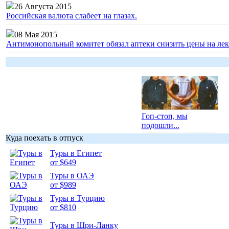
26 Августа 2015
Российская валюта слабеет на глазах.
08 Мая 2015
Антимонопольный комитет обязал аптеки снизить цены на лек
Гоп-стоп, мы
подошли...
Куда поехать в отпуск
Туры в Египет
от $649
Туры в ОАЭ
Подборка
от $989
фотопозитива 1
Туры в Турцию
от $810
Туры в Шри-Ланку