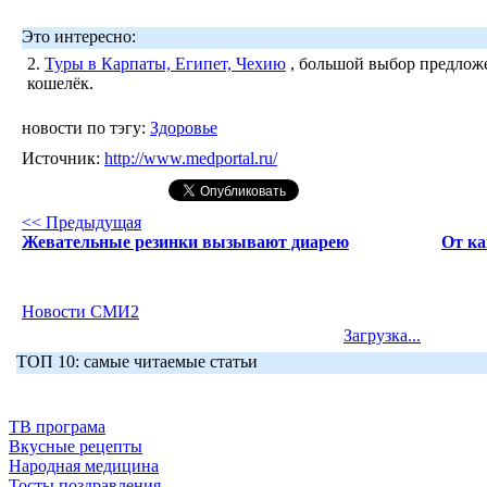
Это интересно:
2.
Туры в Карпаты, Египет, Чехию
, большой выбор предложе
кошелёк.
новости по тэгу:
Здоровье
Источник:
http://www.medportal.ru/
<< Предыдущая
Жевательные резинки вызывают диарею
От ка
Новости СМИ2
Загрузка...
ТОП 10: самые читаемые статьи
ТВ програма
Вкусные рецепты
Народная медицина
Тосты поздравления