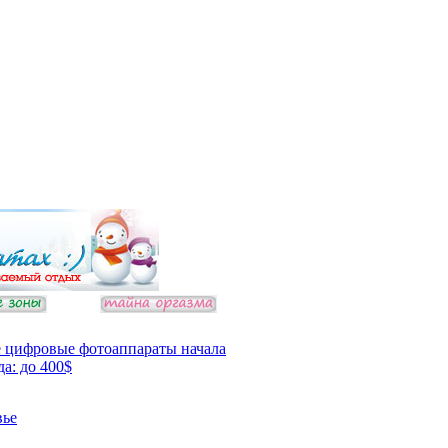
 цифровые фотоаппараты начала
да: до 400$
вье