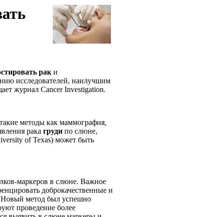
вать
остировать
рак
и
нию исследователей, наилучшим
ает журнал Cancer Investigation.
такие методы как маммография,
явления рака
груди
по слюне,
ersity of Texas) может быть
лков-маркеров в слюне. Важное
ференцировать доброкачественные и
. Новый метод был успешно
руют проведение более
я выявить в слюне маркеры и