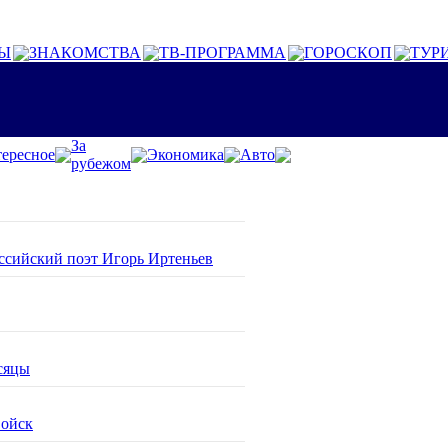
Ы
ЗНАКОМСТВА
ТВ-ПРОГРАММА
ГОРОСКОП
ТУР
За
ересное
Экономика
Авто
рубежом
оссийский поэт Игорь Иртеньев
сяцы
войск