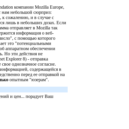
dation компании Mozilla Europe,
с нам небольшой сюрприз:
 к сожалению, и в случае с
тся лишь в небольших дозах. Если
амма отправляет в Mozilla так
держится информация о веб-
 число", с помощью которого
ает это "потенциальными
об аппаратном обеспечении
ь. Но эти действия не
et Explorer 8) - отправка
 свое однозначное согласие.
 информацией, содержащейся в
редственно перед ее отправкой на
лько
опытным "юзерам".
ний и цен... порадует Ваш