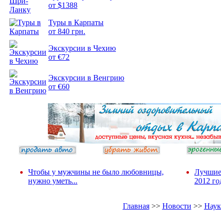
от $1388
Подборка
Туры в Карпаты
фотопозитива 2
от 840 грн.
Экскурсии в Чехию
от €72
Экскурсии в Венгрию
от €60
Чтобы у мужчины не было любовницы,
Лучшие
нужно уметь...
2012 го
Главная
>>
Новости
>>
Наук