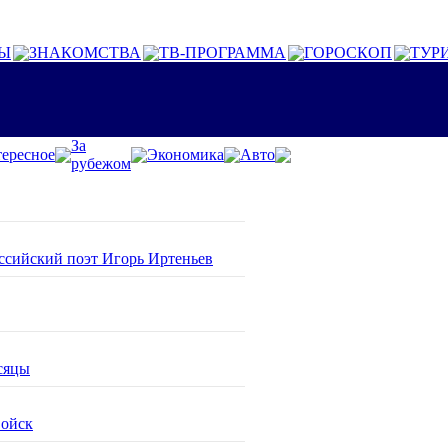
Ы
ЗНАКОМСТВА
ТВ-ПРОГРАММА
ГОРОСКОП
ТУР
За
ересное
Экономика
Авто
рубежом
оссийский поэт Игорь Иртеньев
сяцы
войск