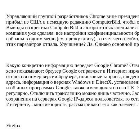
Управляющий группой разработчиков Chrome вице-президен
прибыл из США в немецкую редакцию ComputerBild, чтобы о
Выводы из критики ComputerBild и авторитетных специалис
компания уже сделала: все настройки конфиденциальности бр
собраны в одном меню (см. врезку внизу), за счет чего необ
этих параметров отпала. Улучшение? Да. Однако основной п
Какую конкретно информацию передает Google Chrome? Отв
ясно показывают: браузер Google отправляет в Интернет изр
относятся номер версии браузера, поисковые запросы, введен
адреса, информация о версиях Windows и DirectX, установле
и об иных программах Google, также имеющихся на его ПК. 
регулярно. Отключить трансляцию можно лишь частично. Зас
сохранения на серверах Google IP-адреса пользователя, то ест
Интернете, - многие юристы рассматривают его как элемент
Firefox