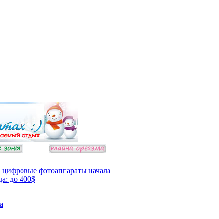
 цифровые фотоаппараты начала
да: до 400$
а