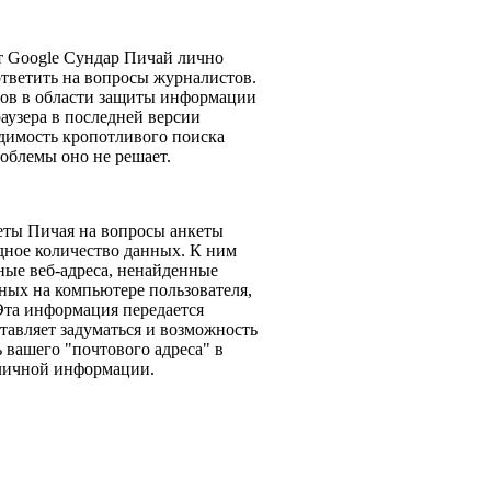
т Google Сундар Пичай лично
тветить на вопросы журналистов.
тов в области защиты информации
аузера в последней версии
ходимость кропотливого поиска
роблемы оно не решает.
еты Пичая на вопросы анкеты
ядное количество данных. К ним
ные веб-адреса, ненайденные
нных на компьютере пользователя,
Эта информация передается
тавляет задуматься и возможность
ь вашего "почтового адреса" в
 личной информации.