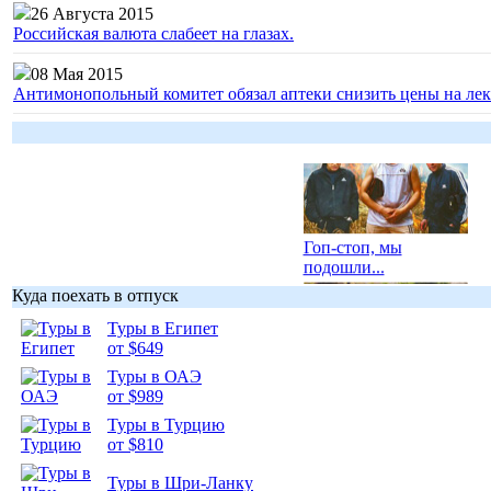
26 Августа 2015
Российская валюта слабеет на глазах.
08 Мая 2015
Антимонопольный комитет обязал аптеки снизить цены на лек
Гоп-стоп, мы
подошли...
Куда поехать в отпуск
Туры в Египет
от $649
Туры в ОАЭ
Подборка
от $989
фотопозитива 1
Туры в Турцию
от $810
Туры в Шри-Ланку