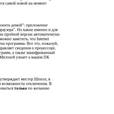
еся самой новой на момент
"звонить домой": приложение
раузера". Но какие именно и для
ли пробной версии автоматически
ожно заметить, что Internet
ена программа. Все это, пожалуй,
равляет сведения о процессоре,
ограмм, а также зашифрованный
icrosoft узнает о вашем ПК
 утверждает мистер Шпизл, в
з возможности отключения. В
роваться
только
по желанию