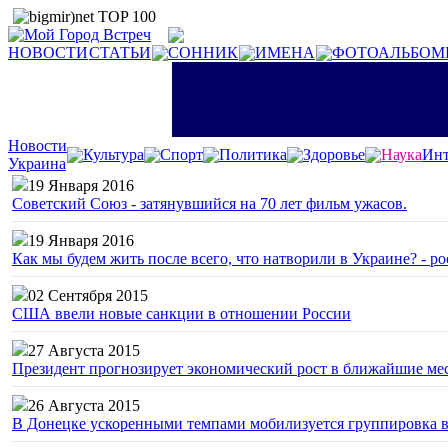
НОВОСТИ
СТАТЬИ
СОННИК
ИМЕНА
ФОТОАЛЬБОМ
Новости
Культура
Спорт
Политика
Здоровье
Наука
Инт
Украина
19 Января 2016
Советский Союз - затянувшийся на 70 лет фильм ужасов.
19 Января 2016
Как мы будем жить после всего, что натворили в Украине? - р
02 Сентября 2015
США ввели новые санкции в отношении России
27 Августа 2015
Президент прогнозирует экономический рост в ближайшие ме
26 Августа 2015
В Донецке ускоренными темпами мобилизуется группировка 