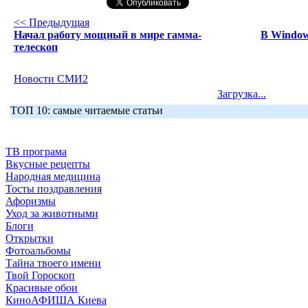
<< Предыдущая
Начал работу мощный в мире гамма-
В Window
телескоп
Новости СМИ2
Загрузка...
ТОП 10: самые читаемые статьи
ТВ програма
Вкусные рецепты
Народная медицина
Тосты поздравления
Афоризмы
Уход за животными
Блоги
Открытки
Фотоальбомы
Тайна твоего имени
Твой Гороскоп
Красивые обои
КиноАФИША Киева