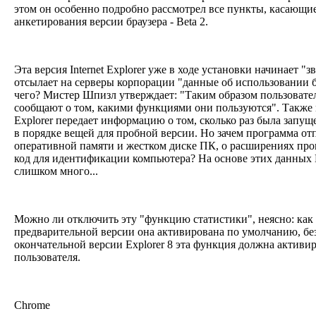
этом он особенно подробно рассмотрел все пункты, касающи
анкетирования версии браузера - Beta 2.
Эта версия Internet Explorer уже в ходе установки начинает 
отсылает на серверы корпорации "данные об использовании б
чего? Мистер Шпизл утверждает: "Таким образом пользовате
сообщают о том, какими функциями они пользуются". Также м
Explorer передает информацию о том, сколько раз была запущ
в порядке вещей для пробной версии. Но зачем программа отп
оперативной памяти и жестком диске ПК, о расширениях пр
код для идентификации компьютера? На основе этих данных M
слишком много...
Можно ли отключить эту "функцию статистики", неясно: как
предварительной версии она активирована по умолчанию, бе
окончательной версии Explorer 8 эта функция должна активи
пользователя.
Chrome