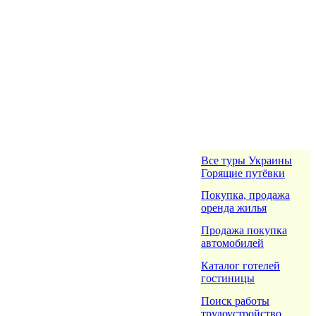
Все туры Украины
Горящие путёвки
Покупка, продажа
оренда жилья
Продажа покупка
автомобилей
Каталог готелей
гостиницы
Поиск работы
трудоустройство