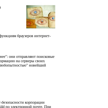
о
функциям браузеров интернет-
нее": они отправляют поисковые
формацию на серверы своих
 "любопытностью" новейший
т-безопасности корпорации
ild по электронной почте. При