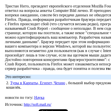
Тристан Нито, президент европейского отделения Mozilla Foun
ответил на вопросы анкеты Computer Bild лично. И преподне
вопреки ожиданию, совсем без передачи данных не обходится,
Firefox. Правда, информация разработчикам браузера передае
с Firefox происходит сбой (что случается весьма редко), прогр
называемый Crash Report - сообщение о неполадке. В нем со
странице, которую вы посетили, а также некое "специальное
можно идентифицировать ваш компьютер. Разработчик назыв
личными данными". Браузер передает при этом информацию 
вашего компьютера и версии Windows, которой вы пользуетес
выполняются незаметно для пользователя (как в случае с Intern
произойдет лишь в том случае, если вы щелчком мыши дадите
Достойно повторения конкурентами браузеростроителями": с
Crash Report, пользователь Firefox может ознакомиться непос
сервер разработчика - правда, она будет понятна и полезна
то
Это интересно:
2.
Туры в Карпаты, Египет, Чехию
, большой выбор предложе
кошелёк.
новости по тэгу:
Наука
Источник:
http://soft.mail.ru/