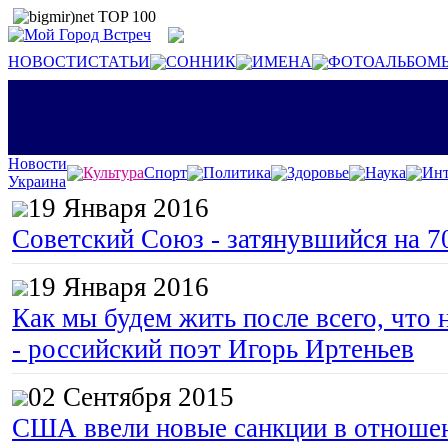
НОВОСТИ
СТАТЬИ
СОННИК
ИМЕНА
ФОТОАЛЬБОМ
Новости
Культура
Спорт
Политика
Здоровье
Наука
Инт
Украина
19 Января 2016
Советский Союз - затянувшийся на 7
19 Января 2016
Как мы будем жить после всего, что 
- российский поэт Игорь Иртеньев
02 Сентября 2015
США ввели новые санкции в отноше