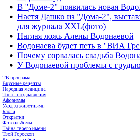
В "Доме-2" появилась новая Водо
Настя Дашко из "Дома-2", выстав
для журнала XXL(фото)
Наглая ложь Алены Водонаевой
Водонаева будет петь в "ВИА Гре
Почему сорвалась свадьба Водон
У Водонаевой проблемы с груд
ТВ програма
Вкусные рецепты
Народная медицина
Тосты поздравления
Афоризмы
Уход за животными
Блоги
Открытки
Фотоальбомы
Тайна твоего имени
Твой Гороскоп
Красивые обои