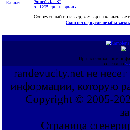
Эрней Лаз 3*
от 1295 грн. на двоих
Современный интерьер, комфорт и карпатское г
Смотреть другие незабываемы
При использовании инфо
ссылка на
ww
randevucity.net не несе
информации, которую ра
Copyright © 2005-202
з
Страница сгенерир