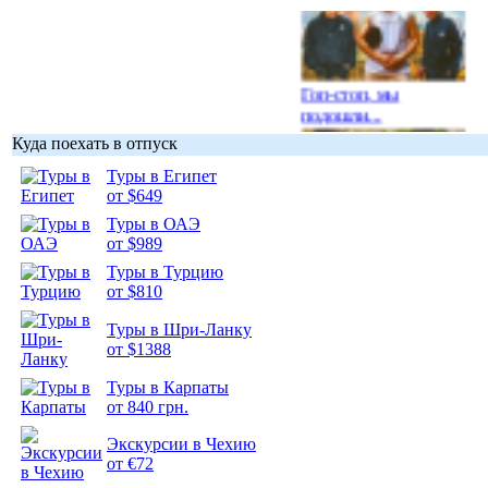
Гоп-стоп, мы
подошли...
Куда поехать в отпуск
Туры в Египет
от $649
Туры в ОАЭ
Подборка
от $989
фотопозитива 1
Туры в Турцию
от $810
Туры в Шри-Ланку
от $1388
Подборка
Туры в Карпаты
фотопозитива 2
от 840 грн.
Экскурсии в Чехию
от €72