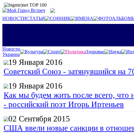
НОВОСТИ
СТАТЬИ
СОННИК
ИМЕНА
ФОТОАЛЬБОМ
Новости
Культура
Спорт
Политика
Здоровье
Наука
Инт
Украина
19 Января 2016
Советский Союз - затянувшийся на 7
19 Января 2016
Как мы будем жить после всего, что 
- российский поэт Игорь Иртеньев
02 Сентября 2015
США ввели новые санкции в отноше