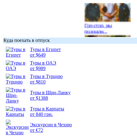
Гоп-стоп, мы
подошли...
Куда поехать в отпуск
Туры в Египет
от $649
Туры в ОАЭ
Подборка
от $989
фотопозитива 1
Туры в Турцию
от $810
Туры в Шри-Ланку
от $1388
Подборка
Туры в Карпаты
фотопозитива 2
от 840 грн.
Экскурсии в Чехию
от €72