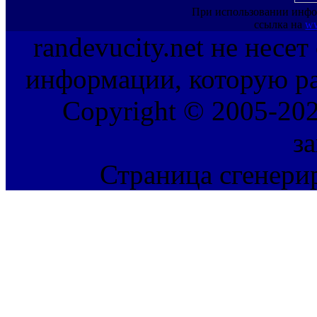
При использовании инфо
ссылка на
ww
randevucity.net не несе
информации, которую ра
Copyright © 2005-202
з
Страница сгенерир