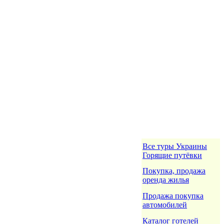
Все туры Украины
Горящие путёвки
Покупка, продажа
оренда жилья
Продажа покупка
автомобилей
Каталог готелей