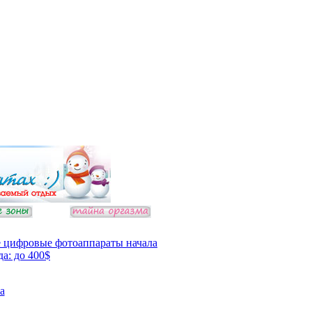
 цифровые фотоаппараты начала
да: до 400$
а