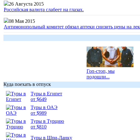
26 Августа 2015
Российская валюта слабеет на глазах.
08 Мая 2015
Антимонопольный комитет обязал аптеки снизить цены на лек
Гоп-стоп, мы
подошли...
Куда поехать в отпуск
Туры в Египет
от $649
Туры в ОАЭ
Подборка
от $989
фотопозитива 1
Туры в Турцию
от $810
Туры в Шри-Ланку