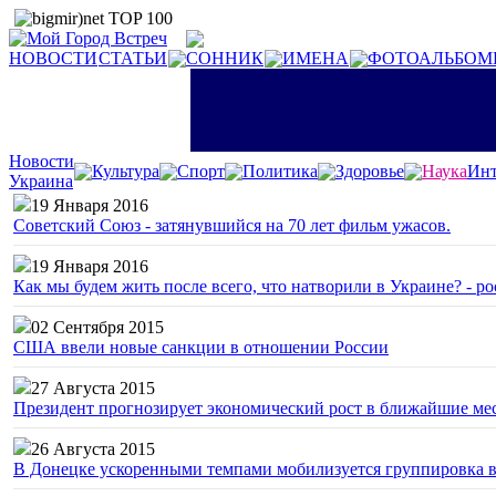
НОВОСТИ
СТАТЬИ
СОННИК
ИМЕНА
ФОТОАЛЬБОМ
Новости
Культура
Спорт
Политика
Здоровье
Наука
Инт
Украина
19 Января 2016
Советский Союз - затянувшийся на 70 лет фильм ужасов.
19 Января 2016
Как мы будем жить после всего, что натворили в Украине? - р
02 Сентября 2015
США ввели новые санкции в отношении России
27 Августа 2015
Президент прогнозирует экономический рост в ближайшие ме
26 Августа 2015
В Донецке ускоренными темпами мобилизуется группировка 