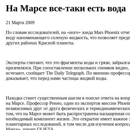
На Марсе все-таки есть вода
21 Марта 2009
По словам исследователей, на «ноге» зонда Mars Phoenix отч
виду напоминающего соленую жидкость, что позволяет пред
других районах Красной планеты.
Эксперты считают, что это фрагменты воды и грязи, забрызга
приземлялся. При сопоставлении нескольких снимков видно,
исчезают, сообщает The Daily Telegraph. По мнению профессо
доказывает, что перед нами частицы жидкой воды.
Находка станет существенным шагом в поиске ответа на вопро
на Марсе. Профессор Ренно, один из экспертов миссии Phoeni
независимых друг от друга физических и термодинамических 
том, что на Марсе может быть распространена насыщенная со
необходимый компонент жизни. Это открытие имеет важное з
планетарных исследований, в том числе для изучения вопрос
Марсе», пишет ГАЗЕТА.