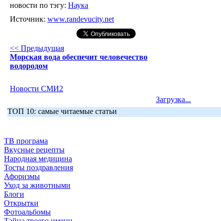
новости по тэгу:
Наука
Источник:
www.randevucity.net
<< Предыдущая
Морская вода обеспечит человечество
водородом
Новости СМИ2
Загрузка...
ТОП 10: самые читаемые статьи
ТВ програма
Вкусные рецепты
Народная медицина
Тосты поздравления
Афоризмы
Уход за животными
Блоги
Открытки
Фотоальбомы
Тайна твоего имени