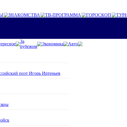
Ы
ЗНАКОМСТВА
ТВ-ПРОГРАММА
ГОРОСКОП
ТУР
За
ересное
Экономика
Авто
рубежом
оссийский поэт Игорь Иртеньев
сяцы
войск