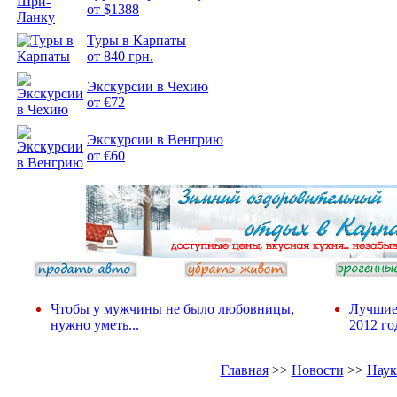
от $1388
Туры в Карпаты
Подборка
от 840 грн.
фотопозитива 2
Экскурсии в Чехию
от €72
Экскурсии в Венгрию
от €60
Чтобы у мужчины не было любовницы,
Лучшие
нужно уметь...
2012 го
Главная
>>
Новости
>>
Наук