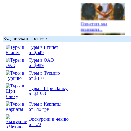
Гоп-стоп, мы
подошли...
Куда поехать в отпуск
Туры в Египет
от $649
Туры в ОАЭ
Подборка
от $989
фотопозитива 1
Туры в Турцию
от $810
Туры в Шри-Ланку
от $1388
Подборка
Туры в Карпаты
фотопозитива 2
от 840 грн.
Экскурсии в Чехию
от €72