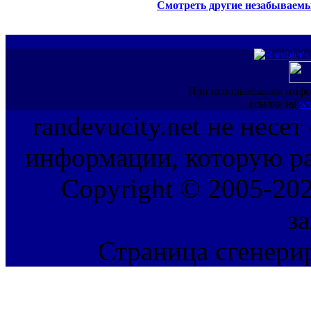
Смотреть другие незабываемы
При использовании инфо
ссылка на
ww
randevucity.net не несе
информации, которую ра
Copyright © 2005-202
з
Страница сгенерир