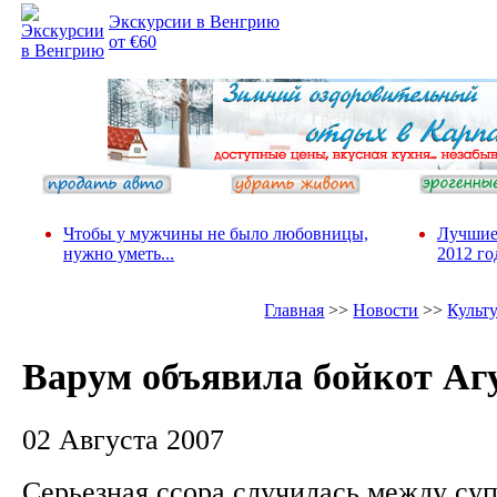
Экскурсии в Венгрию
от €60
Чтобы у мужчины не было любовницы,
Лучшие
нужно уметь...
2012 го
Главная
>>
Новости
>>
Культ
Варум объявила бойкот Аг
02 Августа 2007
Серьезная ссора случилась между су