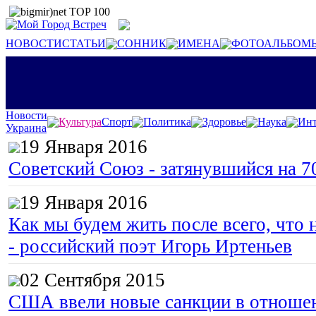
НОВОСТИ
СТАТЬИ
СОННИК
ИМЕНА
ФОТОАЛЬБОМ
Новости
Культура
Спорт
Политика
Здоровье
Наука
Инт
Украина
19 Января 2016
Советский Союз - затянувшийся на 7
19 Января 2016
Как мы будем жить после всего, что 
- российский поэт Игорь Иртеньев
02 Сентября 2015
США ввели новые санкции в отноше