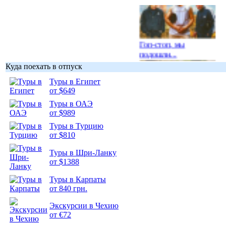
Гоп-стоп, мы
подошли...
Куда поехать в отпуск
Туры в Египет
от $649
Туры в ОАЭ
Подборка
от $989
фотопозитива 1
Туры в Турцию
от $810
Туры в Шри-Ланку
от $1388
Туры в Карпаты
Подборка
от 840 грн.
фотопозитива 2
Экскурсии в Чехию
от €72