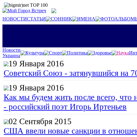
НОВОСТИ
СТАТЬИ
СОННИК
ИМЕНА
ФОТОАЛЬБОМ
Новости
Культура
Спорт
Политика
Здоровье
Наука
Инт
Украина
19 Января 2016
Советский Союз - затянувшийся на 7
19 Января 2016
Как мы будем жить после всего, что 
- российский поэт Игорь Иртеньев
02 Сентября 2015
США ввели новые санкции в отноше