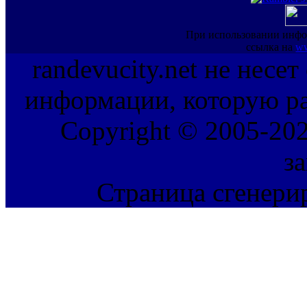
При использовании инфо
ссылка на
ww
randevucity.net не несе
информации, которую ра
Copyright © 2005-202
з
Страница сгенерир