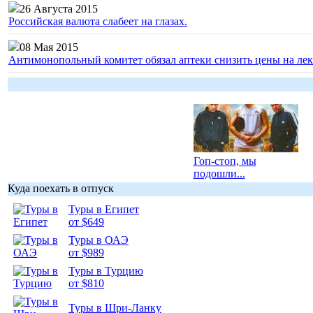
26 Августа 2015
Российская валюта слабеет на глазах.
08 Мая 2015
Антимонопольный комитет обязал аптеки снизить цены на лек
Гоп-стоп, мы
подошли...
Куда поехать в отпуск
Туры в Египет
от $649
Туры в ОАЭ
Подборка
от $989
фотопозитива 1
Туры в Турцию
от $810
Туры в Шри-Ланку