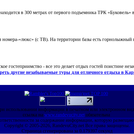
ходится в 300 метрах от первого подъемника ТРК «Буковель» в
 и номера-«люкс» (с ТВ). На территории базы есть горнолыжный
кое гостеприимство - все это делает отдых гостей поистине нез
реть другие незабываемые туры для отличного отдыха в Кар
ри использовании информации в печатном или электронном ви
ссылка на
www.randevucity.net
обязательна
ет ответственности за содержание информации, которую размещаю
Copyright © 2005-2026, RandevuCity.net Все права защищены.
Страница сгенерирована за 0.179397 секунд