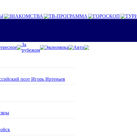
Ы
ЗНАКОМСТВА
ТВ-ПРОГРАММА
ГОРОСКОП
ТУР
За
ересное
Экономика
Авто
рубежом
оссийский поэт Игорь Иртеньев
сяцы
войск