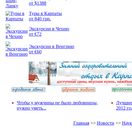
от $1388
Туры в Карпаты
Подборка
от 840 грн.
фотопозитива 2
Экскурсии в Чехию
от €72
Экскурсии в Венгрию
от €60
Чтобы у мужчины не было любовницы,
Лучшие
нужно уметь...
2012 го
Главная
>>
Новости
>>
Наук