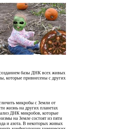
 созданием базы ДНК всех живых
ы, которые привнесены с других
тличить микробы с Земли от
йти жизнь на других планетах
нализ ДНК микробов, которые
низмы на Земле состоят из пяти
ода и азота. В некоторых живых
авнить конфигурации химических