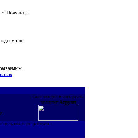
 с. Поляница.
 подъемник.
абываемым.
патах
сайт входит в интернет-
холдинг
Агрупп
де
т пользователи ресурса.