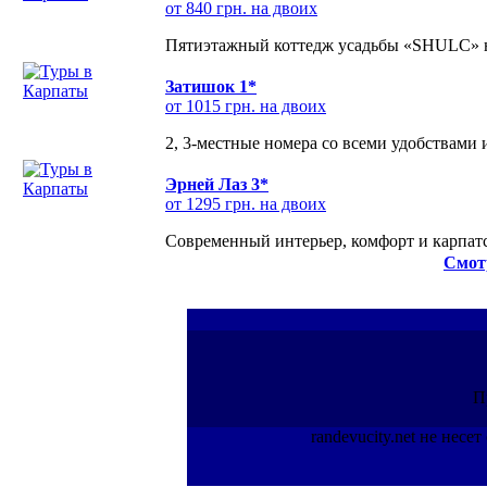
от 840 грн. на двоих
Пятиэтажный коттедж усадьбы «SHULC» на
Затишок 1*
от 1015 грн. на двоих
2, 3-местные номера со всеми удобствами
Эрней Лаз 3*
от 1295 грн. на двоих
Современный интерьер, комфорт и карпатс
Смот
П
randevucity.net не нес