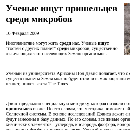
Ученые ищут пришельцев
среди микробов
16 Февраля 2009
Инопланетяне могут жить
среди
нас. Ученые
ищут
"гостей с других планет"
среди
микробов, существенно
отличающихся от населяющих Землю организмов.
Ученый из университета Аризоны Пол Дэвис полагает, что с
существ планеты Земля можно будет отличить микроорганизм
планет, пишет газета The Times.
Дэвис предложил специальную методику, которая позволит о
пришельцев
извне. По его словам, эта методика поможет на
Солнечной системы. В основе исследований Дэвиса лежит а
будут занесены в базу данных. По его словам, все живые орга
химических элементов - углерода, кислорода, фосфора, водор
организмах фосфор заменяет мышьяк. Ученый предлагает ср