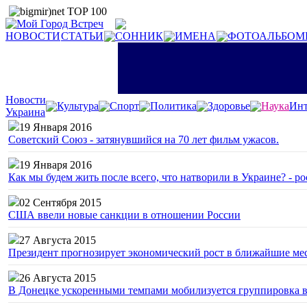
НОВОСТИ
СТАТЬИ
СОННИК
ИМЕНА
ФОТОАЛЬБОМ
Новости
Культура
Спорт
Политика
Здоровье
Наука
Инт
Украина
19 Января 2016
Советский Союз - затянувшийся на 70 лет фильм ужасов.
19 Января 2016
Как мы будем жить после всего, что натворили в Украине? - р
02 Сентября 2015
США ввели новые санкции в отношении России
27 Августа 2015
Президент прогнозирует экономический рост в ближайшие ме
26 Августа 2015
В Донецке ускоренными темпами мобилизуется группировка 