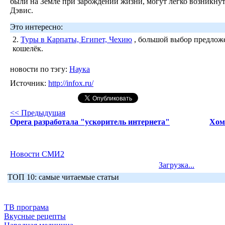
были на Земле при зарождении жизни, могут легко возникнуть
Дэвис.
Это интересно:
2.
Туры в Карпаты, Египет, Чехию
, большой выбор предложе
кошелёк.
новости по тэгу:
Наука
Источник:
http://infox.ru/
<< Предыдущая
Opera разработала "ускоритель интернета"
Хом
Новости СМИ2
Загрузка...
ТОП 10: самые читаемые статьи
ТВ програма
Вкусные рецепты