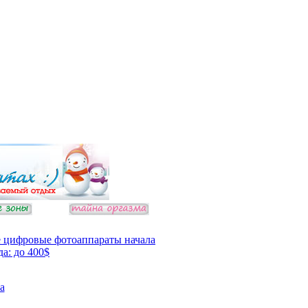
 цифровые фотоаппараты начала
да: до 400$
а