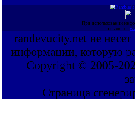
При использовании инфо
ссылка на
ww
randevucity.net не несе
информации, которую ра
Copyright © 2005-202
з
Страница сгенерир