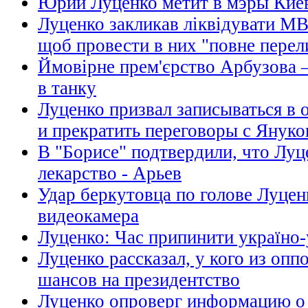
Юрий Луценко метит в мэры Кие
Луценко закликав ліквідувати МВ
щоб провести в них "повне перел
Ймовірне прем'єрство Арбузова – 
в танку
Луценко призвал записываться в
и прекратить переговоры с Янук
В "Борисе" подтвердили, что Луц
лекарство - Арьев
Удар беркутовца по голове Луцен
видеокамера
Луценко: Час припинити україно-
Луценко рассказал, у кого из оп
шансов на президентство
Луценко опроверг информацию о т