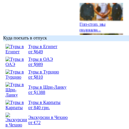
Гоп-стоп, мы
подошли...
Куда поехать в отпуск
Туры в Египет
от $649
Туры в ОАЭ
Подборка
от $989
фотопозитива 1
Туры в Турцию
от $810
Туры в Шри-Ланку
от $1388
Подборка
Туры в Карпаты
фотопозитива 2
от 840 грн.
Экскурсии в Чехию
от €72