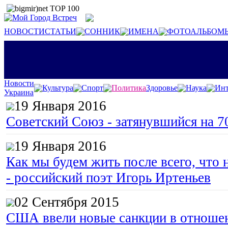
НОВОСТИ
СТАТЬИ
СОННИК
ИМЕНА
ФОТОАЛЬБОМ
Новости
Культура
Спорт
Политика
Здоровье
Наука
Инт
Украина
19 Января 2016
Советский Союз - затянувшийся на 7
19 Января 2016
Как мы будем жить после всего, что 
- российский поэт Игорь Иртеньев
02 Сентября 2015
США ввели новые санкции в отноше