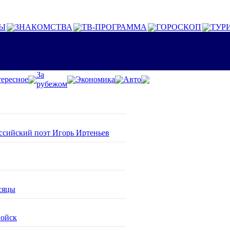
Ы
ЗНАКОМСТВА
ТВ-ПРОГРАММА
ГОРОСКОП
ТУР
За
ересное
Экономика
Авто
рубежом
оссийский поэт Игорь Иртеньев
сяцы
войск