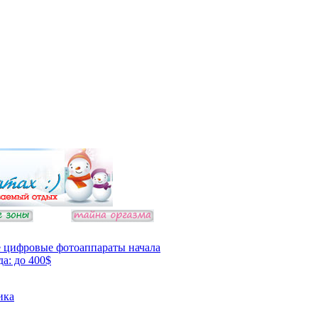
 цифровые фотоаппараты начала
да: до 400$
ика