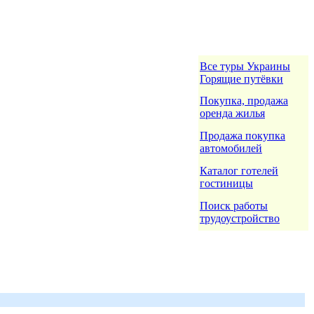
Все туры Украины
Горящие путёвки
Покупка, продажа
оренда жилья
Продажа покупка
автомобилей
Каталог готелей
гостиницы
Поиск работы
трудоустройство