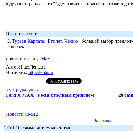
в других странах – это "будет зависеть от местного законодат
Это интересно:
2.
Туры в Карпаты, Египет, Чехию
, большой выбор предложе
кошелёк.
новости по тэгу:
Mazda
Автор:
http://lenta.ru
Источник:
http://lenta.ru
<< Предыдущая
Ford X-MAX - Focus с полным приводом
20 сам
Новости СМИ2
Загрузка...
ТОП 10: самые читаемые статьи