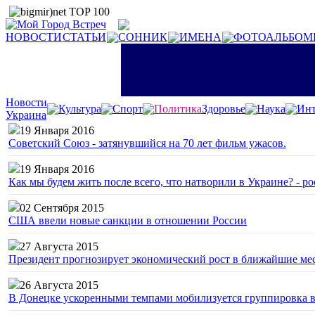
НОВОСТИ
СТАТЬИ
СОННИК
ИМЕНА
ФОТОАЛЬБОМ
Новости
Культура
Спорт
Политика
Здоровье
Наука
Инт
Украина
19 Января 2016
Советский Союз - затянувшийся на 70 лет фильм ужасов.
19 Января 2016
Как мы будем жить после всего, что натворили в Украине? - р
02 Сентября 2015
США ввели новые санкции в отношении России
27 Августа 2015
Президент прогнозирует экономический рост в ближайшие ме
26 Августа 2015
В Донецке ускоренными темпами мобилизуется группировка 