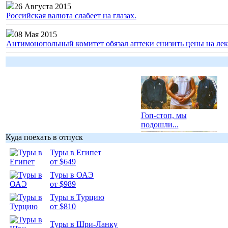
26 Августа 2015
Российская валюта слабеет на глазах.
08 Мая 2015
Антимонопольный комитет обязал аптеки снизить цены на лек
Гоп-стоп, мы
подошли...
Куда поехать в отпуск
Туры в Египет
от $649
Туры в ОАЭ
Подборка
от $989
фотопозитива 1
Туры в Турцию
от $810
Туры в Шри-Ланку