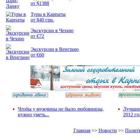
от $1388
Туры в Карпаты
Подборка
от 840 грн.
фотопозитива 2
Экскурсии в Чехию
от €72
Экскурсии в Венгрию
от €60
Чтобы у мужчины не было любовницы,
Лучшие
нужно уметь...
2012 го
Главная
>>
Новости
>>
Полит