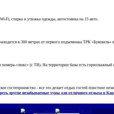
 Wi-Fi, стирка и утюжка одежды, автостоянка на 15 авто.
ходится в 300 метрах от первого подъемника ТРК «Буковель» в
 и номера-«люкс» (с ТВ). На территории базы есть горнолыжный
кое гостеприимство - все это делает отдых гостей поистине нез
реть другие незабываемые туры для отличного отдыха в Кар