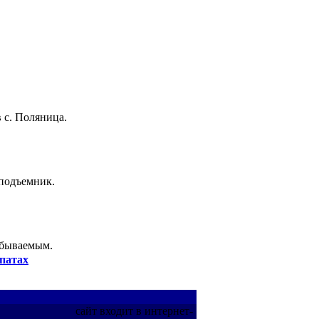
 с. Поляница.
 подъемник.
абываемым.
патах
сайт входит в интернет-