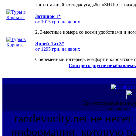
Пятиэтажный коттедж усадьбы «SHULC» находит
Затишок 1*
от 1015 грн. на двоих
2, 3-местные номера со всеми удобствами и но
Эрней Лаз 3*
от 1295 грн. на двоих
Современный интерьер, комфорт и карпатское г
Смотреть другие незабываемы
При использовании инфо
ссылка на
ww
randevucity.net не несе
информации, которую ра