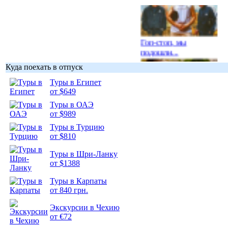
Гоп-стоп, мы
подошли...
Куда поехать в отпуск
Туры в Египет
от $649
Туры в ОАЭ
Подборка
от $989
фотопозитива 1
Туры в Турцию
от $810
Туры в Шри-Ланку
от $1388
Подборка
Туры в Карпаты
фотопозитива 2
от 840 грн.
Экскурсии в Чехию
от €72