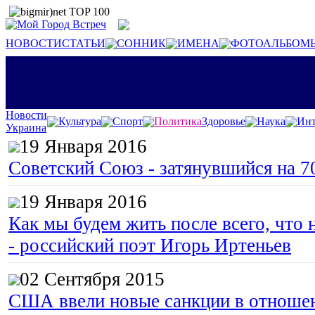
НОВОСТИ
СТАТЬИ
СОННИК
ИМЕНА
ФОТОАЛЬБОМ
Новости
Культура
Спорт
Политика
Здоровье
Наука
Инт
Украина
19 Января 2016
Советский Союз - затянувшийся на 7
19 Января 2016
Как мы будем жить после всего, что 
- российский поэт Игорь Иртеньев
02 Сентября 2015
США ввели новые санкции в отноше