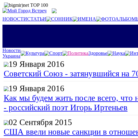
НОВОСТИ
СТАТЬИ
СОННИК
ИМЕНА
ФОТОАЛЬБОМ
Новости
Культура
Спорт
Политика
Здоровье
Наука
Инт
Украина
19 Января 2016
Советский Союз - затянувшийся на 7
19 Января 2016
Как мы будем жить после всего, что 
- российский поэт Игорь Иртеньев
02 Сентября 2015
США ввели новые санкции в отноше