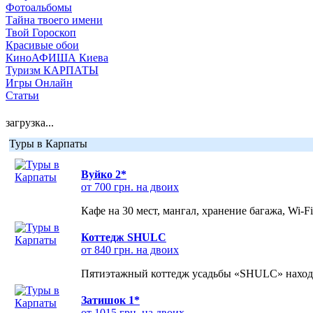
Фотоальбомы
Тайна твоего имени
Твой Гороскоп
Красивые обои
КиноАФИША Киева
Туризм КАРПАТЫ
Игры Онлайн
Статьи
загрузка...
Туры в Карпаты
Вуйко 2*
от 700 грн. на двоих
Кафе на 30 мест, мангал, хранение багажа, Wi-F
Коттедж SHULC
от 840 грн. на двоих
Пятиэтажный коттедж усадьбы «SHULC» находит
Затишок 1*
от 1015 грн. на двоих