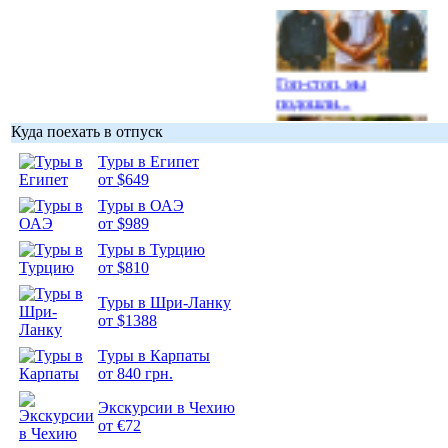
Гоп-стоп, мы
подошли...
Куда поехать в отпуск
Туры в Египет
от $649
Туры в ОАЭ
Подборка
от $989
фотопозитива 1
Туры в Турцию
от $810
Туры в Шри-Ланку
от $1388
Подборка
Туры в Карпаты
фотопозитива 2
от 840 грн.
Экскурсии в Чехию
от €72