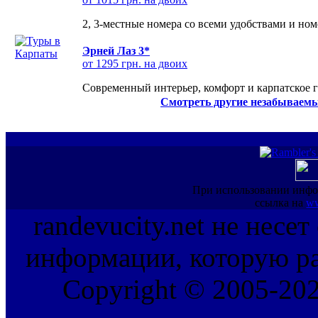
2, 3-местные номера со всеми удобствами и но
Эрней Лаз 3*
от 1295 грн. на двоих
Современный интерьер, комфорт и карпатское г
Смотреть другие незабываемы
При использовании инфо
ссылка на
ww
randevucity.net не несе
информации, которую ра
Copyright © 2005-202