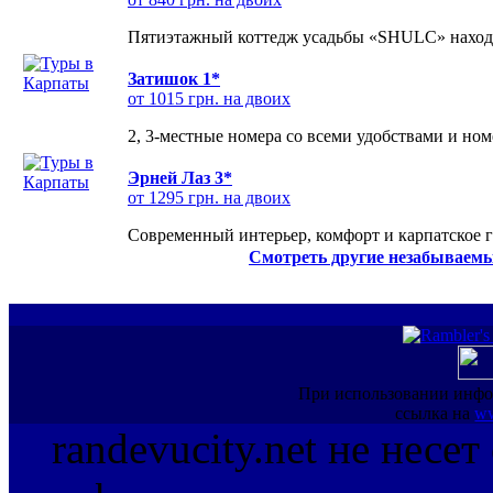
Пятиэтажный коттедж усадьбы «SHULC» находит
Затишок 1*
от 1015 грн. на двоих
2, 3-местные номера со всеми удобствами и но
Эрней Лаз 3*
от 1295 грн. на двоих
Современный интерьер, комфорт и карпатское г
Смотреть другие незабываемы
При использовании инфо
ссылка на
ww
randevucity.net не несе