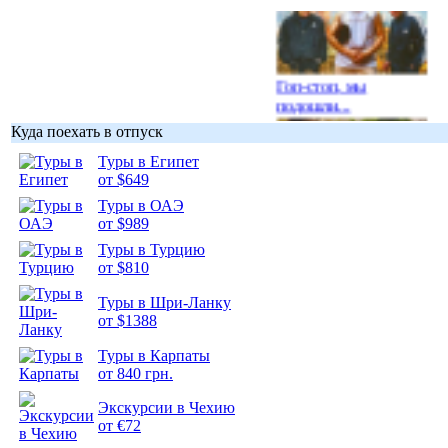
Гоп-стоп, мы
подошли...
Куда поехать в отпуск
Туры в Египет
от $649
Туры в ОАЭ
Подборка
от $989
фотопозитива 1
Туры в Турцию
от $810
Туры в Шри-Ланку
от $1388
Подборка
Туры в Карпаты
фотопозитива 2
от 840 грн.
Экскурсии в Чехию
от €72