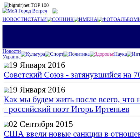
НОВОСТИ
СТАТЬИ
СОННИК
ИМЕНА
ФОТОАЛЬБОМ
Новости
Культура
Спорт
Политика
Здоровье
Наука
Инт
Украина
19 Января 2016
Советский Союз - затянувшийся на 7
19 Января 2016
Как мы будем жить после всего, что 
- российский поэт Игорь Иртеньев
02 Сентября 2015
США ввели новые санкции в отноше