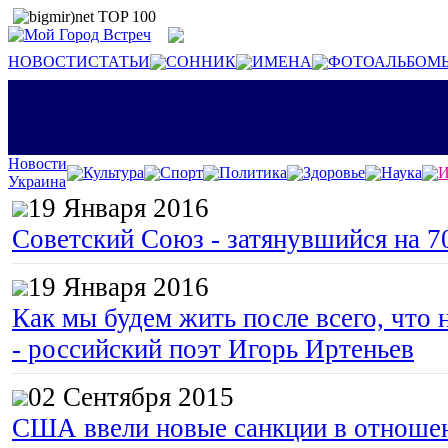
НОВОСТИ
СТАТЬИ
СОННИК
ИМЕНА
ФОТОАЛЬБОМ
Новости
Культура
Спорт
Политика
Здоровье
Наука
И
Украина
19 Января 2016
Советский Союз - затянувшийся на 7
19 Января 2016
Как мы будем жить после всего, что 
- российский поэт Игорь Иртеньев
02 Сентября 2015
США ввели новые санкции в отноше