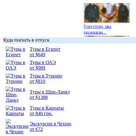
Гоп-стоп, мы
подошли...
Куда поехать в отпуск
Туры в Египет
от $649
Туры в ОАЭ
Подборка
от $989
фотопозитива 1
Туры в Турцию
от $810
Туры в Шри-Ланку
от $1388
Подборка
Туры в Карпаты
фотопозитива 2
от 840 грн.
Экскурсии в Чехию
от €72