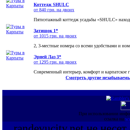
Коттедж SHULC
от 840 грн. на двоих
Пятиэтажный коттедж усадьбы «SHULC» находит
Затишок 1*
от 1015 грн. на двоих
2, 3-местные номера со всеми удобствами и но
Эрней Лаз 3*
от 1295 грн. на двоих
Современный интерьер, комфорт и карпатское г
Смотреть другие незабываемы
При использовании инфо
ссылка на
ww
randevucity.net не несе