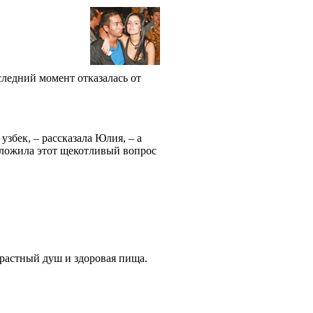
ледний момент отказалась от
збек, – рассказала Юлия, – а
отложила этот щекотливый вопрос
нтрастный душ и здоровая пища.