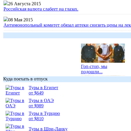
26 Августа 2015
Российская валюта слабеет на глазах.
08 Мая 2015
Антимонопольный комитет обязал аптеки снизить цены на лек
Гоп-стоп, мы
подошли...
Куда поехать в отпуск
Туры в Египет
от $649
Туры в ОАЭ
Подборка
от $989
фотопозитива 1
Туры в Турцию
от $810
Туры в Шри-Ланку