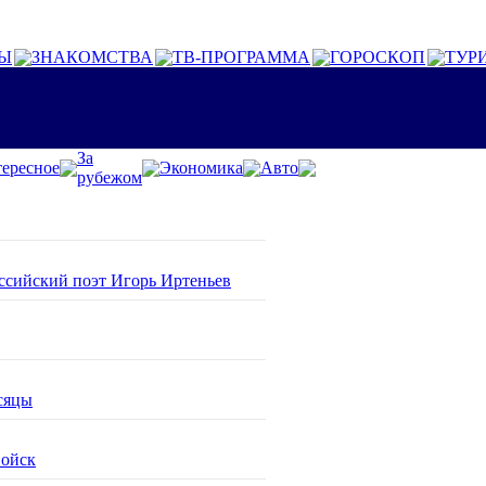
Ы
ЗНАКОМСТВА
ТВ-ПРОГРАММА
ГОРОСКОП
ТУР
За
ересное
Экономика
Авто
рубежом
оссийский поэт Игорь Иртеньев
сяцы
войск