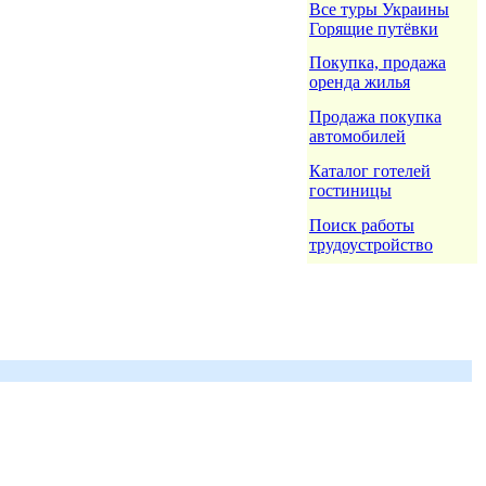
Все туры Украины
Горящие путёвки
Покупка, продажа
оренда жилья
Продажа покупка
автомобилей
Каталог готелей
гостиницы
Поиск работы
трудоустройство