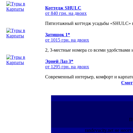
Коттедж SHULC
от 840 грн. на двоих
Пятиэтажный коттедж усадьбы «SHULC» на
Затишок 1*
от 1015 грн. на двоих
2, 3-местные номера со всеми удобствами
Эрней Лаз 3*
от 1295 грн. на двоих
Современный интерьер, комфорт и карпатс
Смот
П
randevucity.net не нес