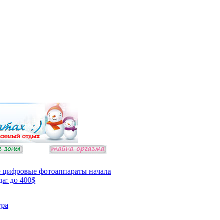
 цифровые фотоаппараты начала
да: до 400$
ура