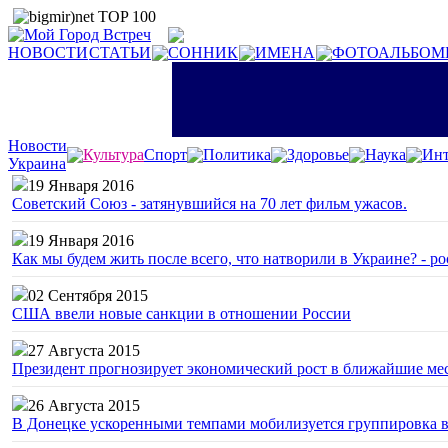
НОВОСТИ
СТАТЬИ
СОННИК
ИМЕНА
ФОТОАЛЬБОМ
Новости
Культура
Спорт
Политика
Здоровье
Наука
Инт
Украина
19 Января 2016
Советский Союз - затянувшийся на 70 лет фильм ужасов.
19 Января 2016
Как мы будем жить после всего, что натворили в Украине? - р
02 Сентября 2015
США ввели новые санкции в отношении России
27 Августа 2015
Президент прогнозирует экономический рост в ближайшие ме
26 Августа 2015
В Донецке ускоренными темпами мобилизуется группировка 