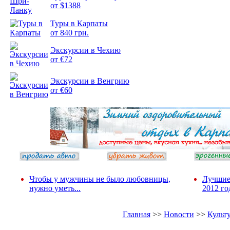
от $1388
Туры в Карпаты
Подборка
от 840 грн.
фотопозитива 2
Экскурсии в Чехию
от €72
Экскурсии в Венгрию
от €60
Чтобы у мужчины не было любовницы,
Лучшие
нужно уметь...
2012 го
Главная
>>
Новости
>>
Культ