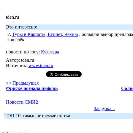
tden.ru
Это интересно:
2.
Туры в Карпаты, Египет, Чехию
, большой выбор предложе
кошелёк.
новости по тэгу:
Культура
Автор:
tden.ru
Источник:
www.tden.ru
<< Предыдущая
Фриске познала любовь
Солис
Новости СМИ2
Загрузка...
ТОП 10: самые читаемые статьи