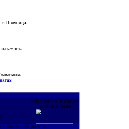
 с. Поляница.
 подъемник.
абываемым.
патах
сайт входит в интернет-
холдинг
Агрупп
де
т пользователи ресурса.