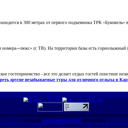
ходится в 300 метрах от первого подъемника ТРК «Буковель» в
 и номера-«люкс» (с ТВ). На территории базы есть горнолыжный
кое гостеприимство - все это делает отдых гостей поистине нез
реть другие незабываемые туры для отличного отдыха в Кар
ри использовании информации в печатном или электронном ви
ссылка на
www.randevucity.net
обязательна
ет ответственности за содержание информации, которую размещаю