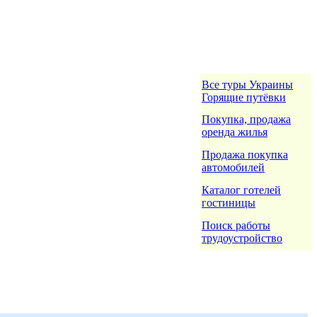
Все туры Украины
Горящие путёвки
Покупка, продажа
оренда жилья
Продажа покупка
автомобилей
Каталог готелей
гостиницы
Поиск работы
трудоустройство