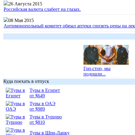
26 Августа 2015
Российская валюта слабеет на глазах.
08 Мая 2015
Антимонопольный комитет обязал аптеки снизить цены на лек
Гоп-стоп, мы
подошли...
Куда поехать в отпуск
Туры в Египет
от $649
Туры в ОАЭ
Подборка
от $989
фотопозитива 1
Туры в Турцию
от $810
Туры в Шри-Ланку