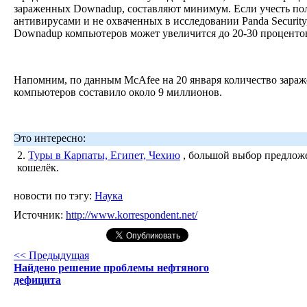
зараженных Downadup, составляют минимум. Если учесть пол
антивирусами и не охваченных в исследовании Panda Security
Downadup компьютеров может увеличится до 20-30 проценто
Напомним, по данным McAfee на 20 января количество зара
компьютеров составило около 9 миллионов.
Это интересно:
2.
Туры в Карпаты, Египет, Чехию
, большой выбор предложе
кошелёк.
новости по тэгу:
Наука
Источник:
http://www.korrespondent.net/
<< Предыдущая
Найдено решение проблемы нефтяного
дефицита