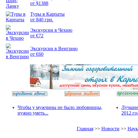
от $1388
Туры в Карпаты
Подборка
от 840 грн.
фотопозитива 2
Экскурсии в Чехию
от €72
Экскурсии в Венгрию
от €60
Чтобы у мужчины не было любовницы,
Лучшие
нужно уметь...
2012 го
Главная
>>
Новости
>>
Наук