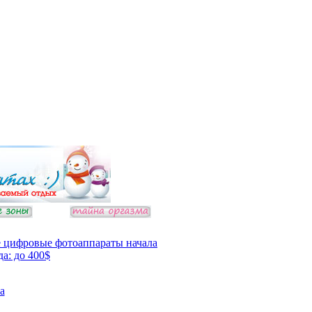
 цифровые фотоаппараты начала
да: до 400$
а