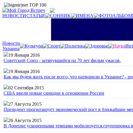
НОВОСТИ
СТАТЬИ
СОННИК
ИМЕНА
ФОТОАЛЬБОМ
Новости
Культура
Спорт
Политика
Здоровье
Наука
Инт
Украина
19 Января 2016
Советский Союз - затянувшийся на 70 лет фильм ужасов.
19 Января 2016
Как мы будем жить после всего, что натворили в Украине? - р
02 Сентября 2015
США ввели новые санкции в отношении России
27 Августа 2015
Президент прогнозирует экономический рост в ближайшие ме
26 Августа 2015
В Донецке ускоренными темпами мобилизуется группировка 