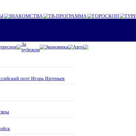
Ы
ЗНАКОМСТВА
ТВ-ПРОГРАММА
ГОРОСКОП
ТУР
За
ересное
Экономика
Авто
рубежом
оссийский поэт Игорь Иртеньев
сяцы
войск