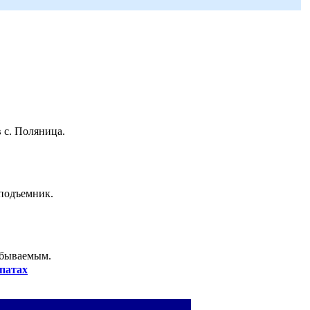
 с. Поляница.
 подъемник.
абываемым.
патах