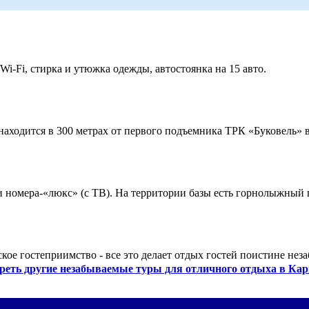
 Wi-Fi, стирка и утюжка одежды, автостоянка на 15 авто.
ходится в 300 метрах от первого подъемника ТРК «Буковель» в
 и номера-«люкс» (с ТВ). На территории базы есть горнолыжный
кое гостеприимство - все это делает отдых гостей поистине нез
реть другие незабываемые туры для отличного отдыха в Кар