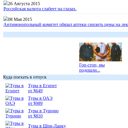
26 Августа 2015
Российская валюта слабеет на глазах.
08 Мая 2015
Антимонопольный комитет обязал аптеки снизить цены на лек
Гоп-стоп, мы
подошли...
Куда поехать в отпуск
Туры в Египет
от $649
Туры в ОАЭ
Подборка
от $989
фотопозитива 1
Туры в Турцию
от $810
Туры в Шри-Ланку