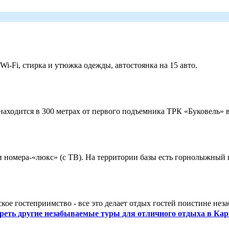
 Wi-Fi, стирка и утюжка одежды, автостоянка на 15 авто.
ходится в 300 метрах от первого подъемника ТРК «Буковель» в
 и номера-«люкс» (с ТВ). На территории базы есть горнолыжный
кое гостеприимство - все это делает отдых гостей поистине нез
реть другие незабываемые туры для отличного отдыха в Кар