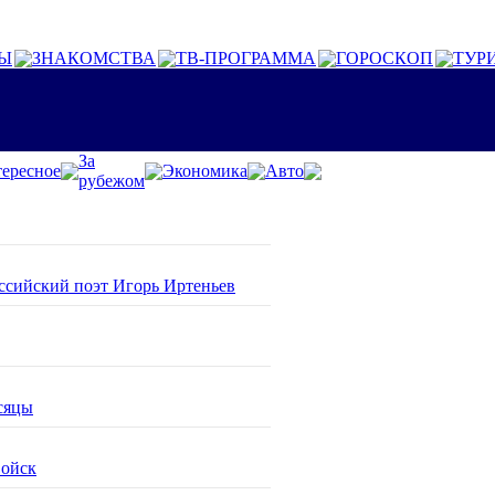
Ы
ЗНАКОМСТВА
ТВ-ПРОГРАММА
ГОРОСКОП
ТУР
За
ересное
Экономика
Авто
рубежом
оссийский поэт Игорь Иртеньев
сяцы
войск