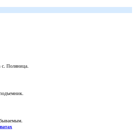
 с. Поляница.
 подъемник.
абываемым.
патах