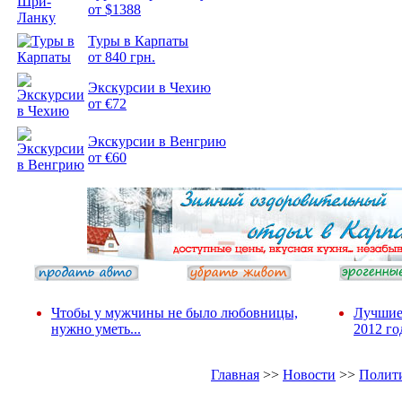
от $1388
Туры в Карпаты
Подборка
от 840 грн.
фотопозитива 2
Экскурсии в Чехию
от €72
Экскурсии в Венгрию
от €60
Чтобы у мужчины не было любовницы,
Лучшие
нужно уметь...
2012 го
Главная
>>
Новости
>>
Полит