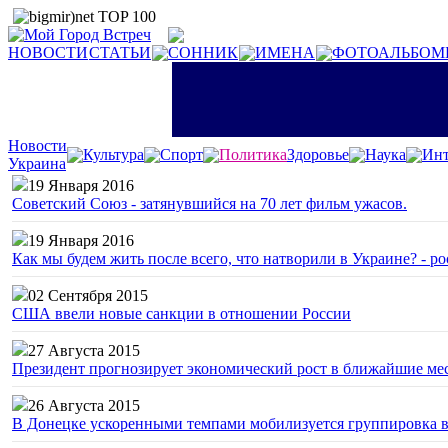
НОВОСТИ
СТАТЬИ
СОННИК
ИМЕНА
ФОТОАЛЬБОМ
Новости
Культура
Спорт
Политика
Здоровье
Наука
Инт
Украина
19 Января 2016
Советский Союз - затянувшийся на 70 лет фильм ужасов.
19 Января 2016
Как мы будем жить после всего, что натворили в Украине? - р
02 Сентября 2015
США ввели новые санкции в отношении России
27 Августа 2015
Президент прогнозирует экономический рост в ближайшие ме
26 Августа 2015
В Донецке ускоренными темпами мобилизуется группировка 