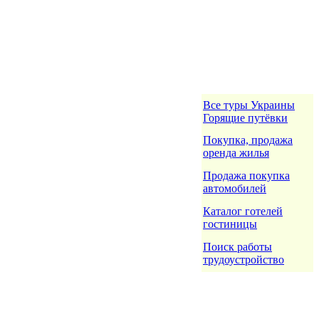
Все туры Украины
Горящие путёвки
Покупка, продажа
оренда жилья
Продажа покупка
автомобилей
Каталог готелей
гостиницы
Поиск работы
трудоустройство