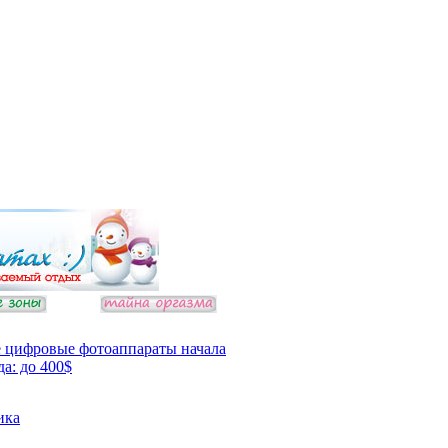
 цифровые фотоаппараты начала
да: до 400$
ика