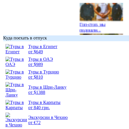
Гоп-стоп, мы
подошли...
Куда поехать в отпуск
Туры в Египет
от $649
Туры в ОАЭ
Подборка
от $989
фотопозитива 1
Туры в Турцию
от $810
Туры в Шри-Ланку
от $1388
Подборка
Туры в Карпаты
фотопозитива 2
от 840 грн.
Экскурсии в Чехию
от €72