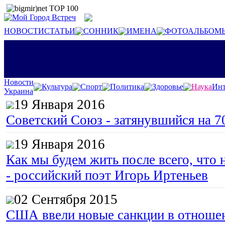
НОВОСТИ
СТАТЬИ
СОННИК
ИМЕНА
ФОТОАЛЬБОМ
Новости
Культура
Спорт
Политика
Здоровье
Наука
Инт
Украина
19 Января 2016
Советский Союз - затянувшийся на 7
19 Января 2016
Как мы будем жить после всего, что 
- российский поэт Игорь Иртеньев
02 Сентября 2015
США ввели новые санкции в отноше