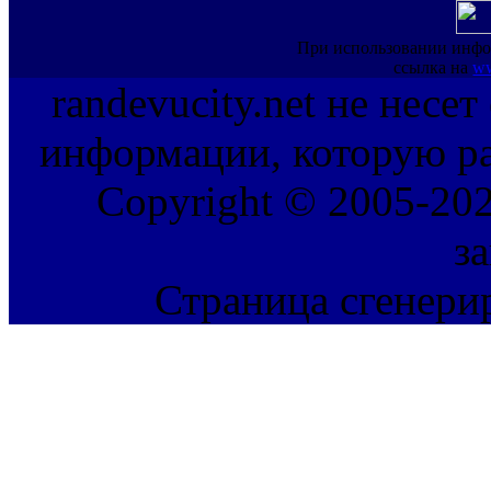
При использовании инфо
ссылка на
ww
randevucity.net не несе
информации, которую ра
Copyright © 2005-202
з
Страница сгенерир