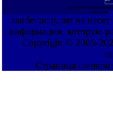
При использовании инфо
ссылка на
ww
randevucity.net не несе
информации, которую ра
Copyright © 2005-202
з
Страница сгенерир