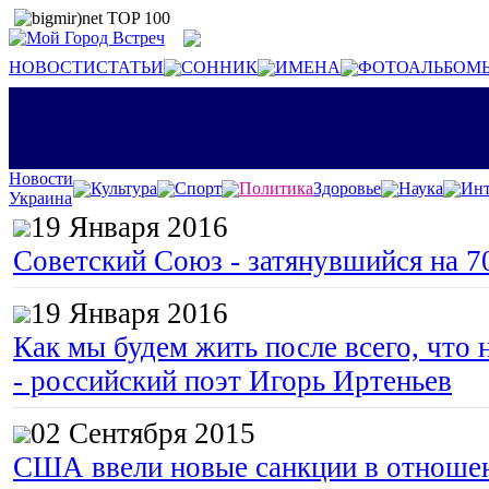
НОВОСТИ
СТАТЬИ
СОННИК
ИМЕНА
ФОТОАЛЬБОМ
Новости
Культура
Спорт
Политика
Здоровье
Наука
Инт
Украина
19 Января 2016
Советский Союз - затянувшийся на 7
19 Января 2016
Как мы будем жить после всего, что 
- российский поэт Игорь Иртеньев
02 Сентября 2015
США ввели новые санкции в отноше