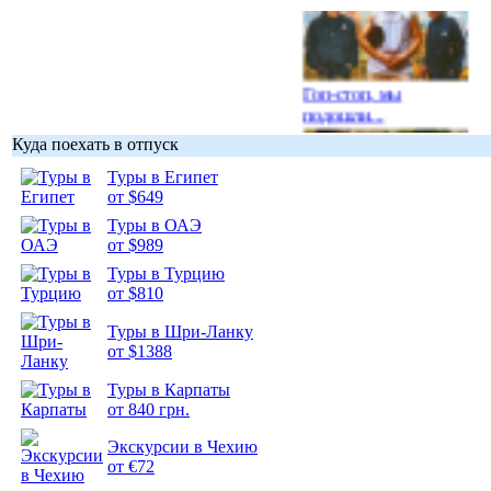
Гоп-стоп, мы
подошли...
Куда поехать в отпуск
Туры в Египет
от $649
Туры в ОАЭ
Подборка
от $989
фотопозитива 1
Туры в Турцию
от $810
Туры в Шри-Ланку
от $1388
Подборка
Туры в Карпаты
фотопозитива 2
от 840 грн.
Экскурсии в Чехию
от €72