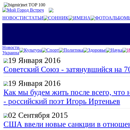
НОВОСТИ
СТАТЬИ
СОННИК
ИМЕНА
ФОТОАЛЬБОМ
Новости
Культура
Спорт
Политика
Здоровье
Наука
И
Украина
19 Января 2016
Советский Союз - затянувшийся на 7
19 Января 2016
Как мы будем жить после всего, что 
- российский поэт Игорь Иртеньев
02 Сентября 2015
США ввели новые санкции в отноше