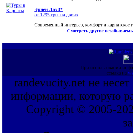
Эрней Лаз 3*
от 1295 грн. на двоих
Современный интерьер, комфорт и карпатское г
Смотреть другие незабываемы
При использовании инфо
ссылка на
ww
randevucity.net не несе
информации, которую ра
Copyright © 2005-202
з