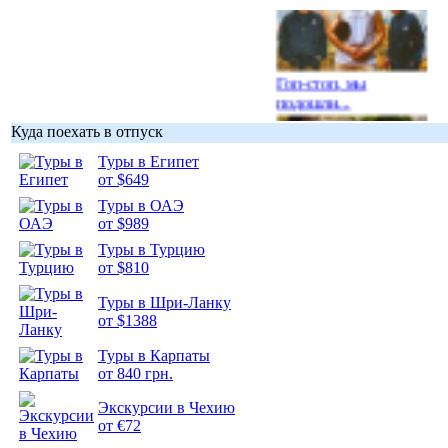
Гоп-стоп, мы
подошли...
Куда поехать в отпуск
Туры в Египет
от $649
Туры в ОАЭ
Подборка
от $989
фотопозитива 1
Туры в Турцию
от $810
Туры в Шри-Ланку
от $1388
Подборка
Туры в Карпаты
фотопозитива 2
от 840 грн.
Экскурсии в Чехию
от €72