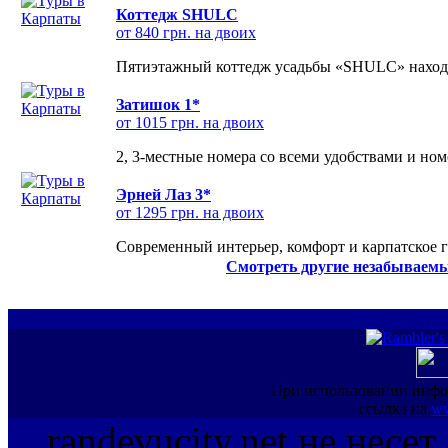
Коттедж SHULC
от 840 грн. на двоих
Пятиэтажный коттедж усадьбы «SHULC» находит
Затишок 1*
от 1015 грн. на двоих
2, 3-местные номера со всеми удобствами и но
Эрней Лаз 3*
от 1295 грн. на двоих
Современный интерьер, комфорт и карпатское г
Смотреть другие незабываемы
При использовании инфо
ссылка на
ww
randevucity.net не несе