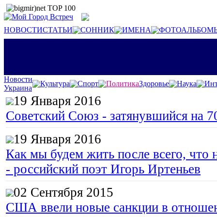
НОВОСТИ
СТАТЬИ
СОННИК
ИМЕНА
ФОТОАЛЬБОМ
Новости
Культура
Спорт
Политика
Здоровье
Наука
Инт
Украина
19 Января 2016
Советский Союз - затянувшийся на 7
19 Января 2016
Как мы будем жить после всего, что 
- российский поэт Игорь Иртеньев
02 Сентября 2015
США ввели новые санкции в отноше