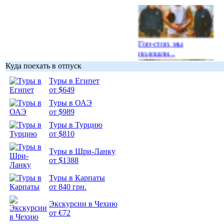
Гоп-стоп, мы
подошли...
Куда поехать в отпуск
Туры в Египет
от $649
Туры в ОАЭ
Подборка
от $989
фотопозитива 1
Туры в Турцию
от $810
Туры в Шри-Ланку
от $1388
Туры в Карпаты
Подборка
от 840 грн.
фотопозитива 2
Экскурсии в Чехию
от €72