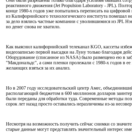
Они были разрешены только благодаря усилиям бывших сот
реактивного движения (Jet Propulsion Laboratory - JPL). Полт
конце 1980-х годов уже попытались переписать на цифровой 
из Калифорнийского технологического института помешал н
за дело взялись частные компании с уволившимися из JPL Н
но денег снова не хватило.
Как выяснил калифорнийский телеканал KGO, кассеты избеж
видеозаписью первой высадки на Луну только благодаря дей
Оборудование (списанное из NASA) было размещено ею в за
"Макдональдс", а сами пленки пролежали с 1980-х годов в ее
желающих взяться за их анализ.
Но в 2007 году исследовательский центр Амес, объединивший
располагающий бюджетом в 600 миллионов долларов заинтер
были переданы для обработки туда. Современные методы поз
сорок лет назад просто оставались неразличимы из-за несов
Несмотря на возможность получить сейчас снимки со значит
старые данные могут представлять значительный интерес име