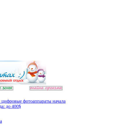
 цифровые фотоаппараты начала
да: до 400$
а