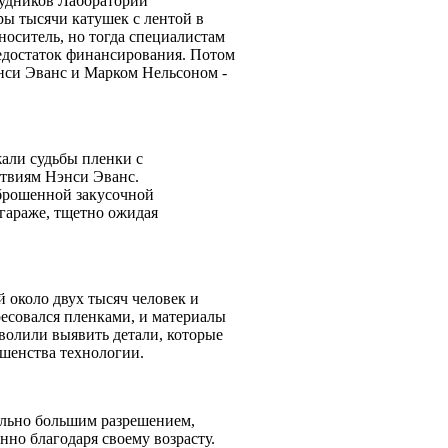
рудников Лаборатории
оры тысячи катушек с лентой в
носитель, но тогда специалистам
едостаток финансирования. Потом
энси Эванс и Марком Нельсоном -
али судьбы пленки с
ствиям Нэнси Эванс.
брошенной закусочной
 гараже, тщетно ожидая
 около двух тысяч человек и
есовался пленками, и материалы
волили выявить детали, которые
ершенства технологии.
ельно большим разрешением,
нно благодаря своему возрасту.