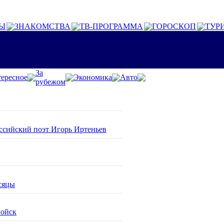
Ы
ЗНАКОМСТВА
ТВ-ПРОГРАММА
ГОРОСКОП
ТУР
За
ересное
Экономика
Авто
рубежом
оссийский поэт Игорь Иртеньев
сяцы
войск