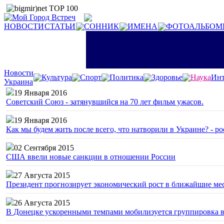
НОВОСТИ
СТАТЬИ
СОННИК
ИМЕНА
ФОТОАЛЬБОМ
Новости
Культура
Спорт
Политика
Здоровье
Наука
Инт
Украина
19 Января 2016
Советский Союз - затянувшийся на 70 лет фильм ужасов.
19 Января 2016
Как мы будем жить после всего, что натворили в Украине? - р
02 Сентября 2015
США ввели новые санкции в отношении России
27 Августа 2015
Президент прогнозирует экономический рост в ближайшие ме
26 Августа 2015
В Донецке ускоренными темпами мобилизуется группировка 