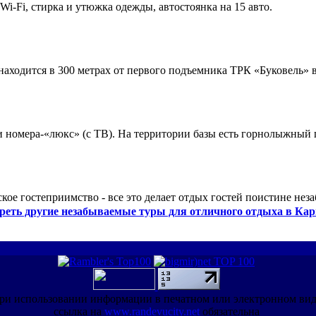
 Wi-Fi, стирка и утюжка одежды, автостоянка на 15 авто.
ходится в 300 метрах от первого подъемника ТРК «Буковель» в
 и номера-«люкс» (с ТВ). На территории базы есть горнолыжный
кое гостеприимство - все это делает отдых гостей поистине нез
реть другие незабываемые туры для отличного отдыха в Кар
ри использовании информации в печатном или электронном ви
ссылка на
www.randevucity.net
обязательна