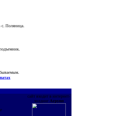
 с. Поляница.
 подъемник.
абываемым.
патах
сайт входит в интернет-
холдинг
Агрупп
де