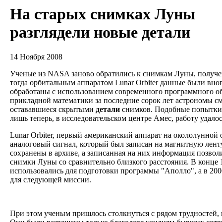
На старых снимках Луны
разглядели новые детали
14 Ноября 2008
Ученые из NASA заново обратились к снимкам Луны, получе
тогда орбитальным аппаратом Lunar Orbiter данные были вно
обработаны с использованием современного программного об
прикладной математики за последние сорок лет астрономы см
остававшиеся скрытыми
детали
снимков. Подобные попытки 
лишь теперь, в исследовательском центре Амес, работу удало
Lunar Orbiter, первый американский аппарат на окололунной 
аналоговый сигнал, который был записан на магнитную лент
сохранены в архиве, а записанная на них информация позво
снимки Луны со сравнительно близкого расстояния. В конце 
использовались для подготовки программы "Аполло", а в 200
для следующей миссии.
При этом ученым пришлось столкнуться с рядом трудностей,