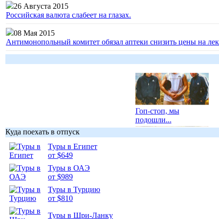
26 Августа 2015
Российская валюта слабеет на глазах.
08 Мая 2015
Антимонопольный комитет обязал аптеки снизить цены на лек
Гоп-стоп, мы
подошли...
Куда поехать в отпуск
Туры в Египет
от $649
Туры в ОАЭ
Подборка
от $989
фотопозитива 1
Туры в Турцию
от $810
Туры в Шри-Ланку