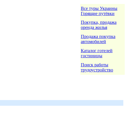
Все туры Украины
Горящие путёвки
Покупка, продажа
оренда жилья
Продажа покупка
автомобилей
Каталог готелей
гостиницы
Поиск работы
трудоустройство