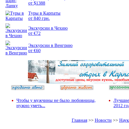
от $1388
Туры в Карпаты
Подборка
от 840 грн.
фотопозитива 2
Экскурсии в Чехию
от €72
Экскурсии в Венгрию
от €60
Чтобы у мужчины не было любовницы,
Лучшие
нужно уметь...
2012 го
Главная
>>
Новости
>>
Наук