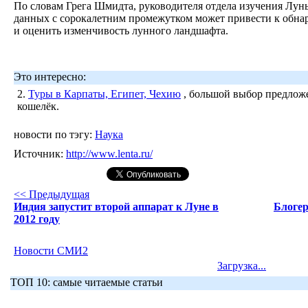
По словам Грега Шмидта, руководителя отдела изучения Луны
данных с сорокалетним промежутком может привести к обна
и оценить изменчивость лунного ландшафта.
Это интересно:
2.
Туры в Карпаты, Египет, Чехию
, большой выбор предложе
кошелёк.
новости по тэгу:
Наука
Источник:
http://www.lenta.ru/
<< Предыдущая
Индия запустит второй аппарат к Луне в
Блогер
2012 году
Новости СМИ2
Загрузка...
ТОП 10: самые читаемые статьи